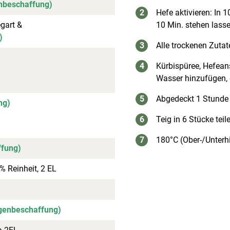
nbeschaffung)
Hefe aktivieren: In
egart &
10 Min. stehen lasse
)
Alle trockenen Zutat
Kürbispüree, Hefean
Wasser hinzufügen, d
Abgedeckt 1 Stunde 
ng)
Teig in 6 Stücke tei
180°C (Ober-/Unterh
ffung)
 Reinheit, 2 EL
genbeschaffung)