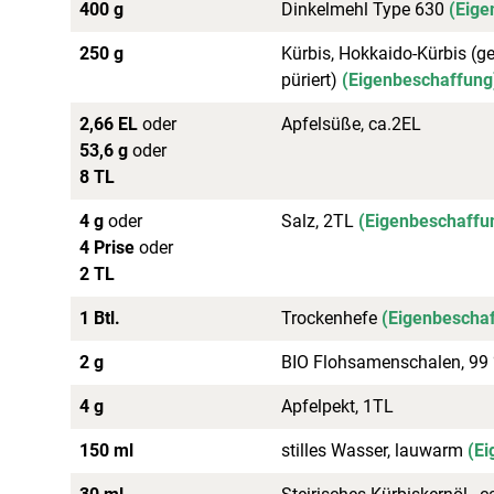
400 g
Dinkelmehl Type 630
(Eige
250 g
Kürbis, Hokkaido-Kürbis (g
püriert)
(Eigenbeschaffung
2,66 EL
oder
Apfelsüße, ca.2EL
53,6 g
oder
8 TL
4 g
oder
Salz, 2TL
(Eigenbeschaffu
4 Prise
oder
2 TL
1 Btl.
Trockenhefe
(Eigenbescha
2 g
BIO Flohsamenschalen, 99 %
4 g
Apfelpekt, 1TL
150 ml
stilles Wasser, lauwarm
(Ei