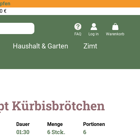
opfen
0 €
FAQ
Log in
Warenkorb
Haushalt & Garten
Zimt
pt Kürbisbrötchen
Dauer
Menge
Portionen
01:30
6 Stck.
6