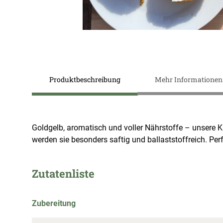
Zum
Anfang
Produktbeschreibung
Mehr Informationen
der
Bildergalerie
springen
Goldgelb, aromatisch und voller Nährstoffe – unsere 
werden sie besonders saftig und ballaststoffreich. Pe
Zutatenliste
Zubereitung