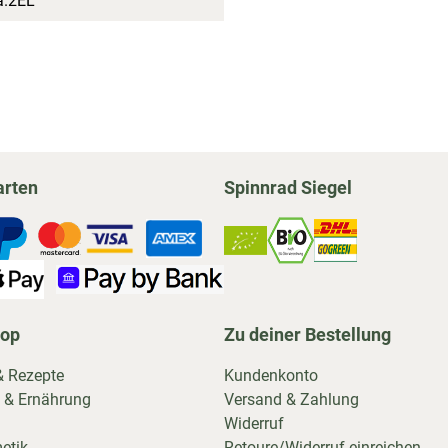
ca.2EL
arten
Spinnrad Siegel
hop
Zu deiner Bestellung
& Rezepte
Kundenkonto
 & Ernährung
Versand & Zahlung
Widerruf
etik
Retoure/Widerruf einreichen