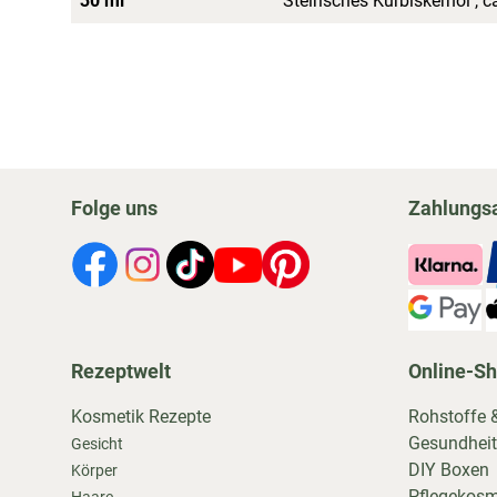
30 ml
Steirisches Kürbiskernöl , 
Folge uns
Zahlungs
Rezeptwelt
Online-S
Kosmetik Rezepte
Rohstoffe 
Gesundheit
Gesicht
DIY Boxen
Körper
Pflegekosm