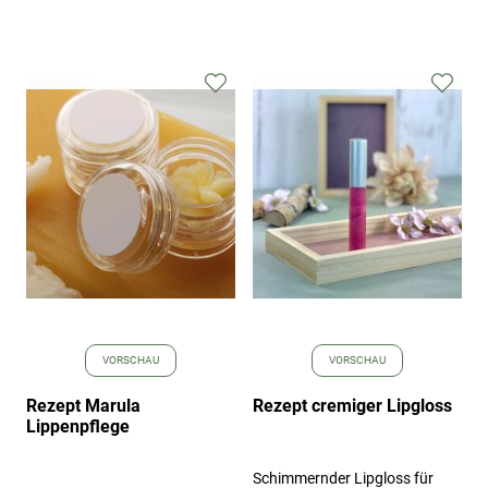
Zur
Zur
Wunschliste
Wuns
hinzufügen
hinz
VORSCHAU
VORSCHAU
Rezept Marula
Rezept cremiger Lipgloss
Lippenpflege
Schimmernder Lipgloss für