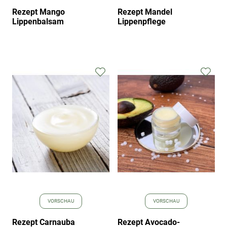
Rezept Mango
Rezept Mandel
Lippenbalsam
Lippenpflege
Zur
Zur
Wunschliste
Wuns
hinzufügen
hinz
VORSCHAU
VORSCHAU
Rezept Carnauba
Rezept Avocado-