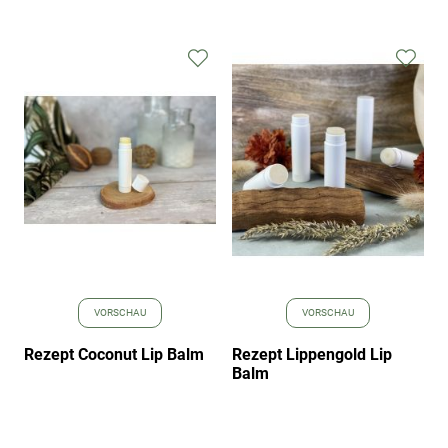
Zur
Zur
Wunschliste
Wuns
hinzufügen
hinz
VORSCHAU
VORSCHAU
Rezept Coconut Lip Balm
Rezept Lippengold Lip
Balm