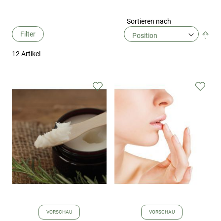
Sortieren nach
Filter
In
abs
12
Artikel
Rei
Zur
Zur
Wunschliste
Wuns
hinzufügen
hinz
VORSCHAU
VORSCHAU