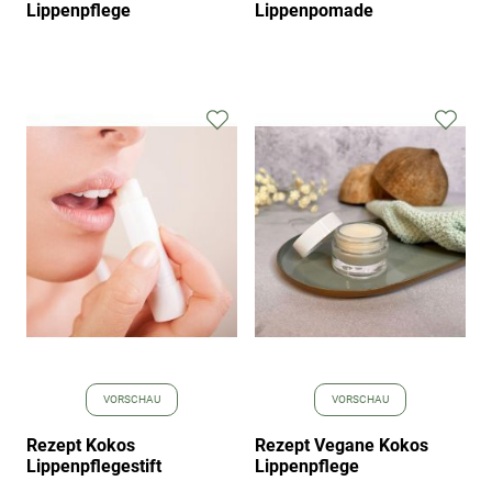
Lippenpflege
Lippenpomade
Zur
Zur
Wunschliste
Wuns
hinzufügen
hinz
VORSCHAU
VORSCHAU
Rezept Kokos
Rezept Vegane Kokos
Lippenpflegestift
Lippenpflege