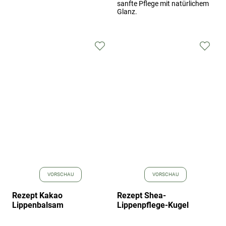
sanfte Pflege mit natürlichem
Glanz.
Zur
Zur
Wunschliste
Wuns
hinzufügen
hinz
VORSCHAU
VORSCHAU
Rezept Kakao
Rezept Shea-
Lippenbalsam
Lippenpflege-Kugel