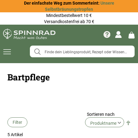
Der einfachste Weg zum Sommerteint:
Unsere
Selbstbräunungstropfen
Mindestbestellwert 10 €
Versandkostenfrei ab 70 €
Navigation
umschalten
Bartpflege
Sortieren nach
Filter
In
abs
5
Artikel
Rei