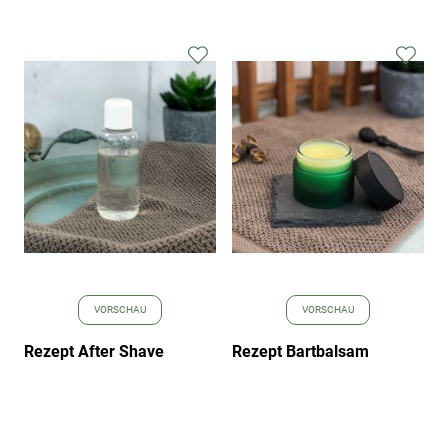
Zur
Zur
Wunschliste
Wuns
hinzufügen
hinz
VORSCHAU
VORSCHAU
Rezept After Shave
Rezept Bartbalsam