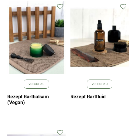
Zur
Zur
Wunschliste
Wuns
hinzufügen
hinz
VORSCHAU
VORSCHAU
Rezept Bartbalsam
Rezept Bartfluid
(Vegan)
Zur