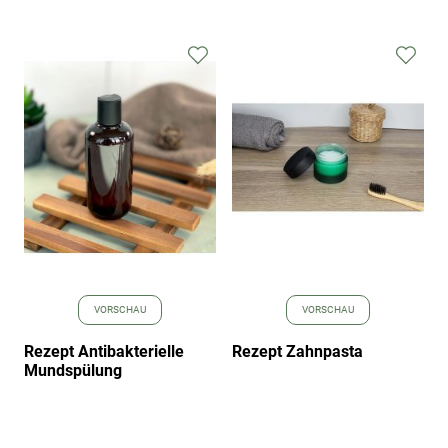
Zur
Zur
Wunschliste
Wuns
hinzufügen
hinz
VORSCHAU
VORSCHAU
Rezept Antibakterielle
Rezept Zahnpasta
Mundspülung