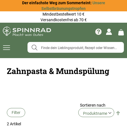
Der einfachste Weg zum Sommerteint:
Unsere
Selbstbräunungstropfen
Mindestbestellwert 10 €
Versandkostenfrei ab 70 €
Navigation
umschalten
Zahnpasta & Mundspülung
Sortieren nach
Filter
In
abs
2
Artikel
Rei