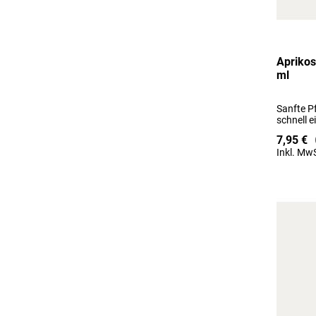
Aprikos
ml
Sanfte Pf
schnell 
7,95 €
Inkl. MwS