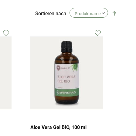
In
Sortieren nach
absteige
Reihenfo
Zur
Zur
Wunschliste
Wunschliste
hinzufügen
hinzufügen
Aloe Vera Gel BIO, 100 ml