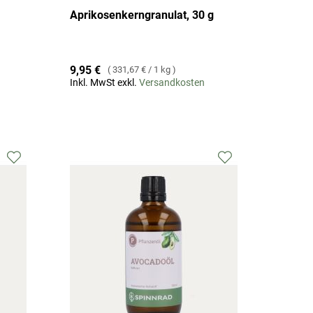
Aprikosenkerngranulat, 30 g
9,95 €
331,67 €
/
1 kg
Inkl. MwSt exkl.
Versandkosten
Zur
Zur
Wunschliste
Wunschliste
hinzufügen
hinzufügen