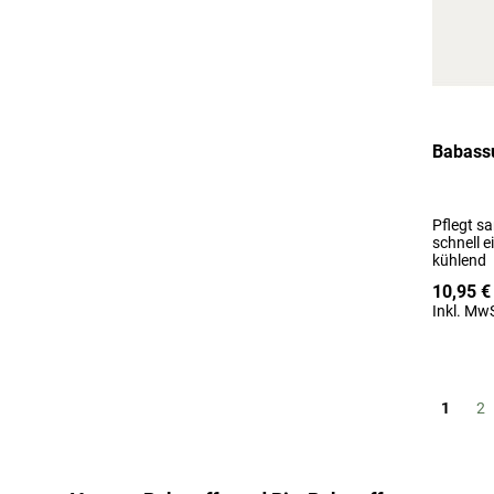
Babassu
Pflegt sa
schnell 
kühlend
10,95 €
Inkl. MwS
Seite
Sie les
Se
1
2