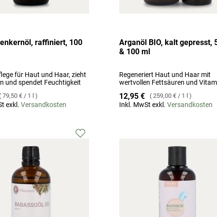
enkernöl, raffiniert, 100
Arganöl BIO, kalt gepresst, 
& 100 ml
lege für Haut und Haar, zieht
Regeneriert Haut und Haar mit
ein und spendet Feuchtigkeit
wertvollen Fettsäuren und Vitam
12,95 €
79,50 €
/
1 l
259,00 €
/
1 l
t exkl.
Versandkosten
Inkl. MwSt exkl.
Versandkosten
Zur
Wunschliste
hinzufügen