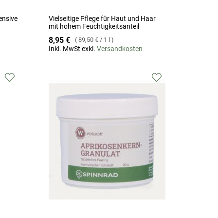
ensive
Vielseitige Pflege für Haut und Haar
mit hohem Feuchtigkeitsanteil
8,95 €
89,50 €
/
1 l
Inkl. MwSt exkl.
Versandkosten
Zur
Zur
Wunschliste
Wunschliste
hinzufügen
hinzufügen