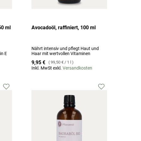
50 ml
Avocadoöl, raffiniert, 100 ml
Nährt intensiv und pflegt Haut und
in E
Haar mit wertvollen Vitaminen
9,95 €
99,50 €
/
1 l
Inkl. MwSt exkl.
Versandkosten
Zur
Zur
Wunschliste
Wunschliste
hinzufügen
hinzufügen