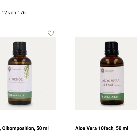
1
-
12
von
176
Zur
Wunschliste
hinzufügen
, Ölkomposition, 50 ml
Aloe Vera 10fach, 50 ml