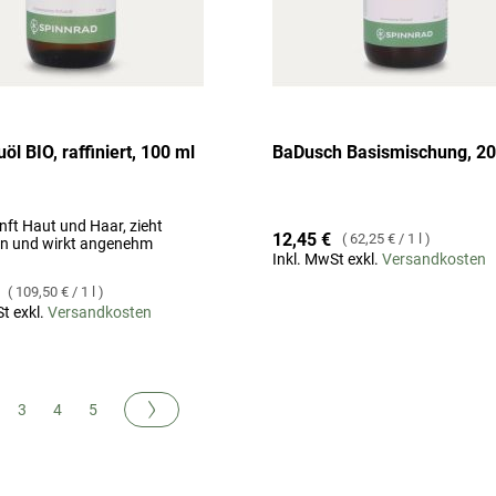
öl BIO, raffiniert, 100 ml
BaDusch Basismischung, 20
nft Haut und Haar, zieht
12,45 €
62,25 €
/
1 l
ein und wirkt angenehm
Inkl. MwSt exkl.
Versandkosten
109,50 €
/
1 l
t exkl.
Versandkosten
Seite
Weiter
en gerade Seite
ite
Seite
Seite
Seite
3
4
5