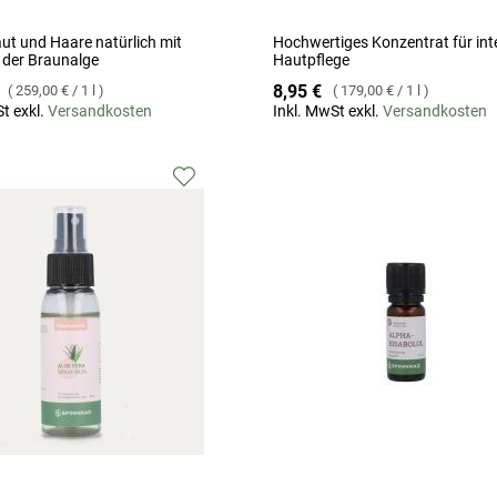
aut und Haare natürlich mit
Hochwertiges Konzentrat für int
t der Braunalge
Hautpflege
8,95 €
259,00 €
/
1 l
179,00 €
/
1 l
t exkl.
Versandkosten
Inkl. MwSt exkl.
Versandkosten
Zur
Wunschliste
hinzufügen