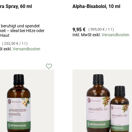
ra Spray, 60 ml
Alpha-Bisabolol, 10 ml
, beruhigt und spendet
9,95 €
995,00 €
/
1 l
eit – ideal bei Hitze oder
Inkl. MwSt exkl.
Versandkosten
r Haut
232,50 €
/
1 l
t exkl.
Versandkosten
Zur
Wunschliste
hinzufügen