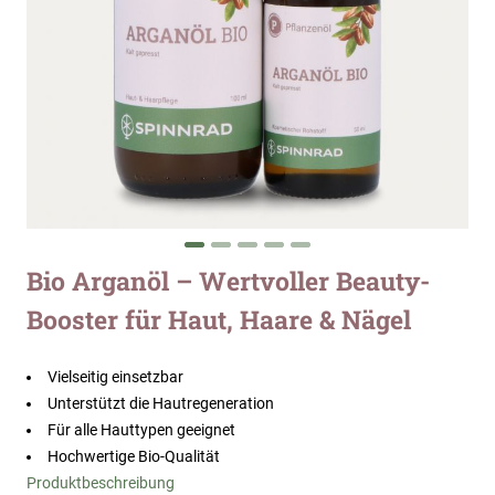
Zum
Bio Arganöl – Wertvoller Beauty-
Anfang
Booster für Haut, Haare & Nägel
der
Bildergalerie
springen
Vielseitig einsetzbar
Unterstützt die Hautregeneration
Für alle Hauttypen geeignet
Hochwertige Bio-Qualität
Produktbeschreibung