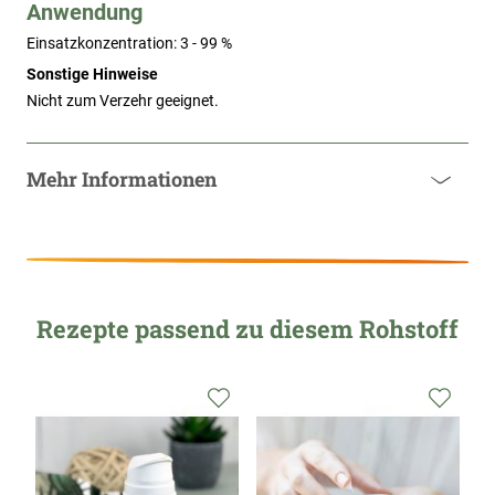
Anwendung
Einsatzkonzentration: 3 - 99 %
Sonstige Hinweise
Nicht zum Verzehr geeignet.
Mehr Informationen
Rezepte passend zu diesem Rohstoff
Zur
Zur
Zur
Wunschliste
Wunschliste
Wunsc
hinzufügen
hinzufügen
hinzu