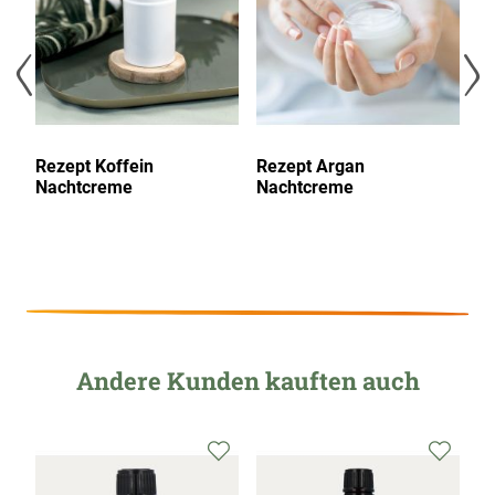
l
Rezept Koffein
Rezept Argan
R
Nachtcreme
Nachtcreme
N
Andere Kunden kauften auch