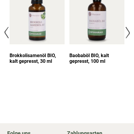
Brokkolisamenöl BIO,
Baobaböl BIO, kalt
Ri
kalt gepresst, 30 ml
gepresst, 100 ml
ge
Folge uns
Zahlungsarten