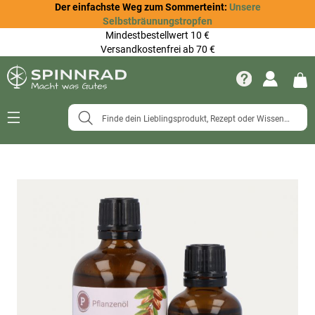
Der einfachste Weg zum Sommerteint:
Unsere
Selbstbräunungstropfen
Mindestbestellwert 10 €
Versandkostenfrei ab 70 €
Navigation
umschalten
Zum
Ende
der
Bildergalerie
springen