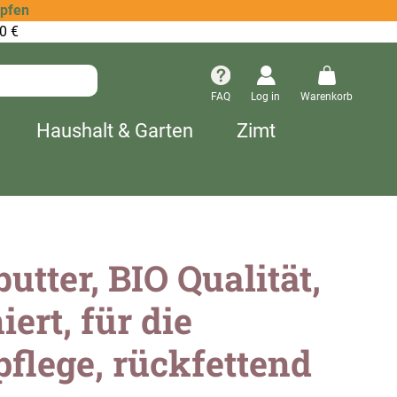
opfen
0 €
FAQ
Log in
Warenkorb
Haushalt & Garten
Zimt
utter, BIO Qualität,
iert, für die
flege, rückfettend