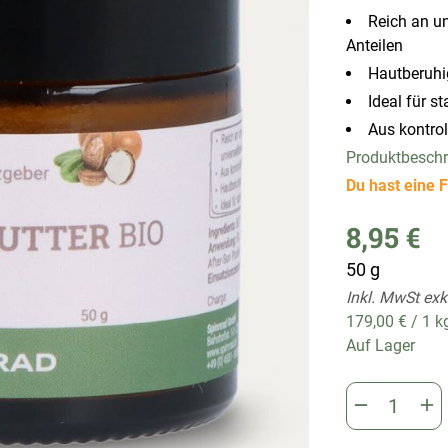
Reich an un
Anteilen
Hautberuhi
Ideal für s
Aus kontrol
Produktbesch
Du hast eine F
8,95 €
50 g
Inkl. MwSt exk
179,00 €
/
1 k
Auf Lager