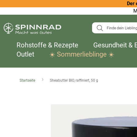
Der 
M
Suche
Rohstoffe & Rezepte
Gesundheit & 
Outlet
☀️ Sommerlieblinge ☀️
Startseite
Sheabutter BIO, raffiniert, 50 g
Zum
Ende
der
Bildergalerie
springen