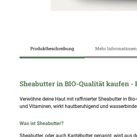
Zum
Anfang
der
Produktbeschreibung
Mehr Informationen
Bildergalerie
springen
Sheabutter in BIO-Qualität kaufen - 
Verwöhne deine Haut mit raffinierter Sheabutter in Bio
und Vitaminen, wirkt hautberuhigend und wasserbindend
Was ist Sheabutter?
Sheabutter, oder auch Karitébutter genannt, wird au