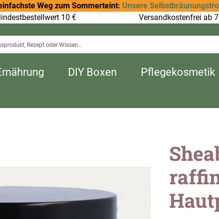
einfachste Weg zum Sommerteint:
Unsere Selbstbräunungstr
indestbestellwert 10 €
Versandkostenfrei ab 7
Ernährung
DIY Boxen
Pflegekosmetik
Sheab
raffin
Hautp