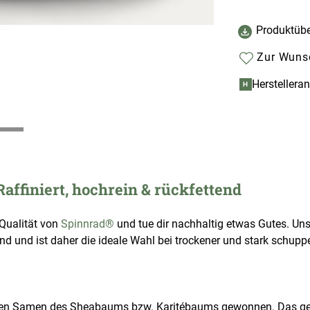
Produktübe
Zur Wunsc
Herstellera
H
Raffiniert, hochrein & rückfettend
-Qualität von
Spinnrad®
und tue dir nachhaltig etwas Gutes. Uns
 und ist daher die ideale Wahl bei trockener und stark schuppe
s den Samen des Sheabaums bzw. Karitébaums gewonnen. Das gew