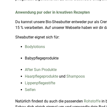
Anwendung pur oder in kreativen Rezepten
Du kannst unsere Bio-Sheabutter entweder pur als Cre
15 % verarbeiten. Auf unserer Webseite haben wir dir d
Sheabutter eignet sich für:
Bodylotions
Babypflegeprodukte
After Sun Produkte
Haarpflegeprodukte
und
Shampoos
Lippenpflegestifte
Seifen
Natürlich findest du auch die passenden
Rohstoffe
in 
Schau dich gleich einmal um und verwandle dein Bad i