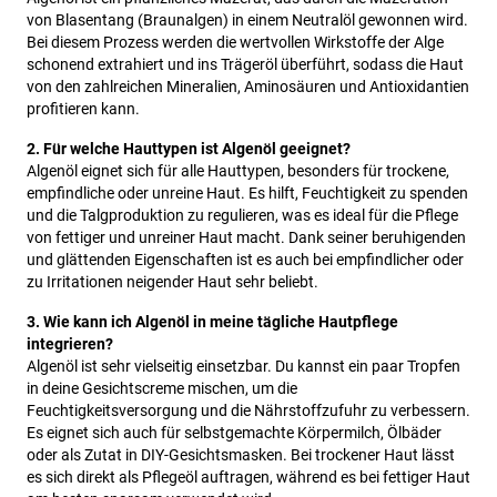
von Blasentang (Braunalgen) in einem Neutralöl gewonnen wird.
Bei diesem Prozess werden die wertvollen Wirkstoffe der Alge
schonend extrahiert und ins Trägeröl überführt, sodass die Haut
von den zahlreichen Mineralien, Aminosäuren und Antioxidantien
profitieren kann.
2. Für welche Hauttypen ist Algenöl geeignet?
Algenöl eignet sich für alle Hauttypen, besonders für trockene,
empfindliche oder unreine Haut. Es hilft, Feuchtigkeit zu spenden
und die Talgproduktion zu regulieren, was es ideal für die Pflege
von fettiger und unreiner Haut macht. Dank seiner beruhigenden
und glättenden Eigenschaften ist es auch bei empfindlicher oder
zu Irritationen neigender Haut sehr beliebt.
3. Wie kann ich Algenöl in meine tägliche Hautpflege
integrieren?
Algenöl ist sehr vielseitig einsetzbar. Du kannst ein paar Tropfen
in deine Gesichtscreme mischen, um die
Feuchtigkeitsversorgung und die Nährstoffzufuhr zu verbessern.
Es eignet sich auch für selbstgemachte Körpermilch, Ölbäder
oder als Zutat in DIY-Gesichtsmasken. Bei trockener Haut lässt
es sich direkt als Pflegeöl auftragen, während es bei fettiger Haut