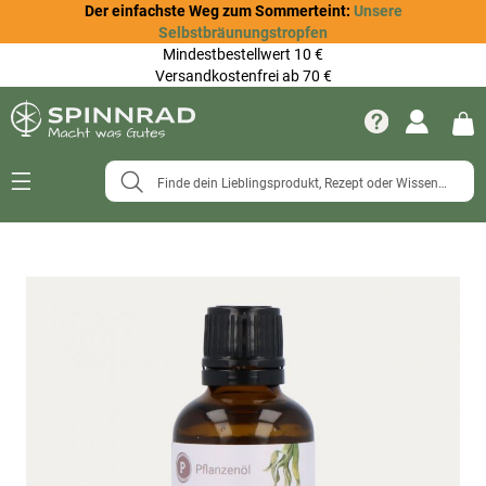
Der einfachste Weg zum Sommerteint:
Unsere
Selbstbräunungstropfen
Mindestbestellwert 10 €
Versandkostenfrei ab 70 €
Navigation
umschalten
Zum
Ende
der
Bildergalerie
springen