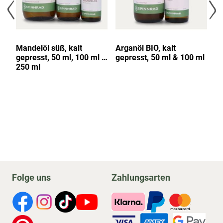
t,
Mandelöl süß, kalt
Arganöl BIO, kalt
Jo
gepresst, 50 ml, 100 ml &
gepresst, 50 ml & 100 ml
Öl
250 ml
Folge uns
Zahlungsarten