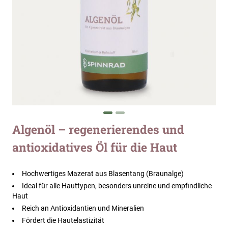
Zum
Algenöl – regenerierendes und
Anfang
antioxidatives Öl für die Haut
der
Bildergalerie
springen
Hochwertiges Mazerat aus Blasentang (Braunalge)
Ideal für alle Hauttypen, besonders unreine und empfindliche
Haut
Reich an Antioxidantien und Mineralien
Fördert die Hautelastizität