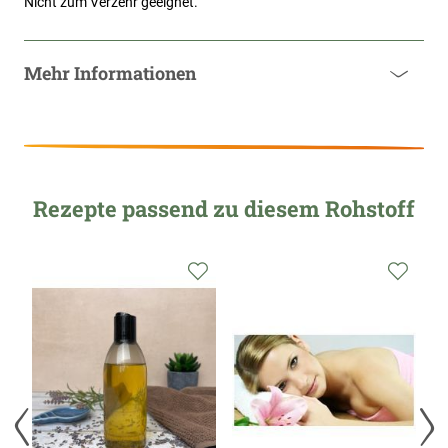
Nicht zum Verzehr geeignet.
Mehr Informationen
Rezepte passend zu diesem Rohstoff
Zur
Zur
Zur
Wunschliste
Wunschliste
Wunsc
hinzufügen
hinzufügen
hinzu