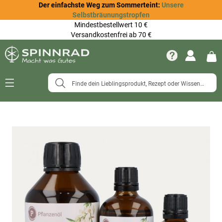
Der einfachste Weg zum Sommerteint:
Unsere
Selbstbräunungstropfen
Mindestbestellwert 10 €
Versandkostenfrei ab 70 €
Navigation
umschalten
Zum
Ende
der
Bildergalerie
springen