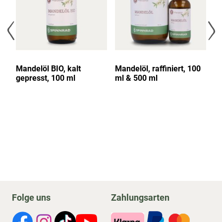
,
Mandelöl BIO, kalt
Mandelöl, raffiniert, 100
Ma
gepresst, 100 ml
ml & 500 ml
Pa
30
Folge uns
Zahlungsarten