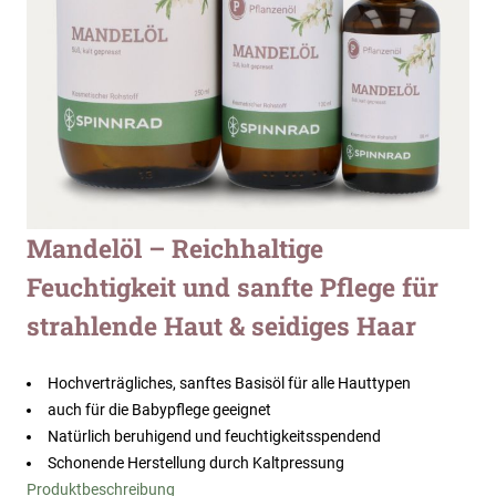
Zum
Mandelöl – Reichhaltige
Anfang
Feuchtigkeit und sanfte Pflege für
der
Bildergalerie
strahlende Haut & seidiges Haar
springen
Hochverträgliches, sanftes Basisöl für alle Hauttypen
auch für die Babypflege geeignet
Natürlich beruhigend und feuchtigkeitsspendend
Schonende Herstellung durch Kaltpressung
Produktbeschreibung