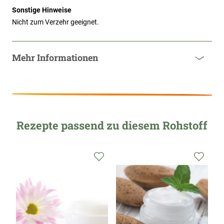
Sonstige Hinweise
Nicht zum Verzehr geeignet.
Mehr Informationen
Rezepte passend zu diesem Rohstoff
Zur
Zur
Zur
Wunschliste
Wunschliste
Wunsc
hinzufügen
hinzufügen
hinzu