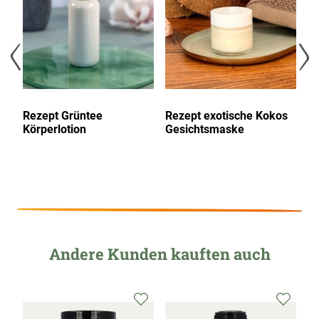
la
Rezept Grüntee
Rezept exotische Kokos
R
Körperlotion
Gesichtsmaske
Re
Andere Kunden kauften auch