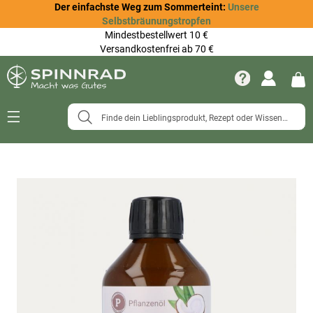
Der einfachste Weg zum Sommerteint:
Unsere
Selbstbräunungstropfen
Mindestbestellwert 10 €
Versandkostenfrei ab 70 €
Navigation
umschalten
Zum
Ende
der
Bildergalerie
springen