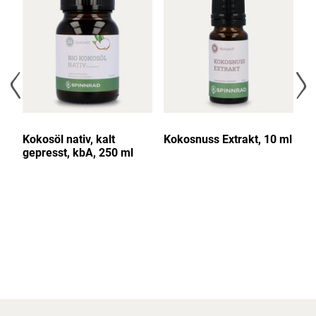
Kokosöl nativ, kalt
Kokosnuss Extrakt, 10 ml
K
l &
gepresst, kbA, 250 ml