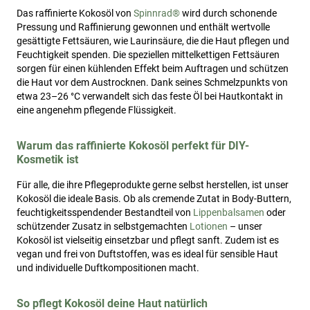
Das raffinierte Kokosöl von
Spinnrad®
wird durch schonende
Pressung und Raffinierung gewonnen und enthält wertvolle
gesättigte Fettsäuren, wie Laurinsäure, die die Haut pflegen und
Feuchtigkeit spenden. Die speziellen mittelkettigen Fettsäuren
sorgen für einen kühlenden Effekt beim Auftragen und schützen
die Haut vor dem Austrocknen. Dank seines Schmelzpunkts von
etwa 23–26 °C verwandelt sich das feste Öl bei Hautkontakt in
eine angenehm pflegende Flüssigkeit.
Warum das raffinierte Kokosöl perfekt für DIY-
Kosmetik ist
Für alle, die ihre Pflegeprodukte gerne selbst herstellen, ist unser
Kokosöl die ideale Basis. Ob als cremende Zutat in Body-Buttern,
feuchtigkeitsspendender Bestandteil von
Lippenbalsamen
oder
schützender Zusatz in selbstgemachten
Lotionen
– unser
Kokosöl ist vielseitig einsetzbar und pflegt sanft. Zudem ist es
vegan und frei von Duftstoffen, was es ideal für sensible Haut
und individuelle Duftkompositionen macht.
So pflegt Kokosöl deine Haut natürlich