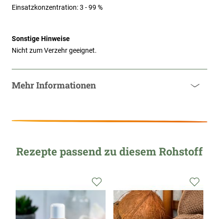
Einsatzkonzentration: 3 - 99 %
Sonstige Hinweise
Nicht zum Verzehr geeignet.
Mehr Informationen
Rezepte passend zu diesem Rohstoff
Zur
Zur
Zur
Wunschliste
Wunschliste
Wunsc
hinzufügen
hinzufügen
hinzu