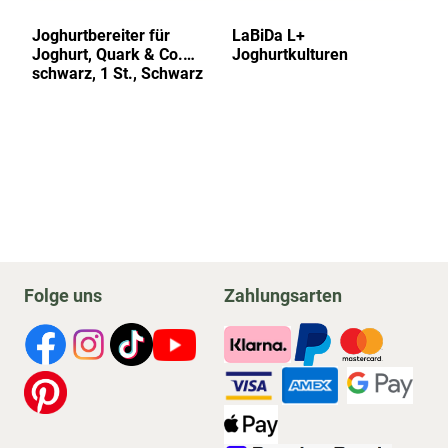
Joghurtbereiter für
LaBiDa L+
Pr
Joghurt, Quark & Co.
Joghurtkulturen
fü
schwarz, 1 St., Schwarz
Fr
Folge uns
Zahlungsarten