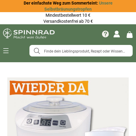
Der einfachste Weg zum Sommerteint:
Unsere
Selbstbräunungstropfen
Mindestbestellwert 10 €
Versandkostenfrei ab 70 €
Navigation
umschalten
Zum
Ende
der
Bildergalerie
springen