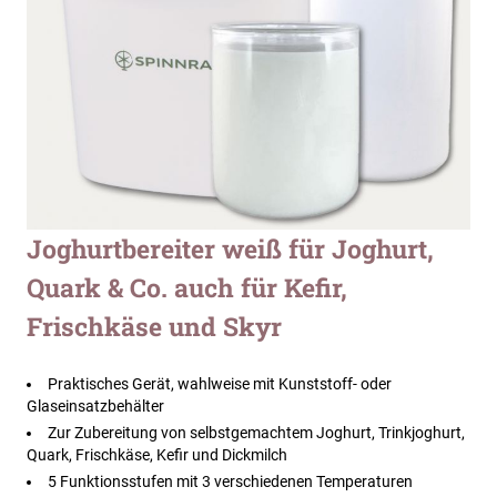
Zum
Joghurtbereiter weiß für Joghurt,
Anfang
Quark & Co. auch für Kefir,
der
Bildergalerie
Frischkäse und Skyr
springen
Praktisches Gerät, wahlweise mit Kunststoff- oder
Glaseinsatzbehälter
Zur Zubereitung von selbstgemachtem Joghurt, Trinkjoghurt,
Quark, Frischkäse, Kefir und Dickmilch
5 Funktionsstufen mit 3 verschiedenen Temperaturen