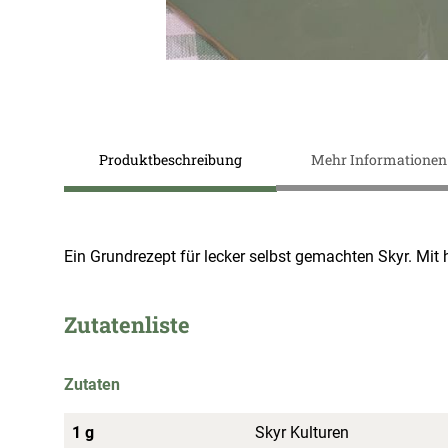
Zum
Anfang
Produktbeschreibung
Mehr Informationen
der
Bildergalerie
springen
Ein Grundrezept für lecker selbst gemachten Skyr. Mit
Zutatenliste
Zutaten
1 g
Skyr Kulturen