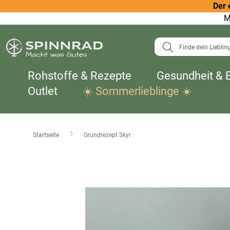
Der 
M
Suche
Rohstoffe & Rezepte
Gesundheit & 
Outlet
☀️ Sommerlieblinge ☀️
Startseite
Grundrezept Skyr
Zum
Ende
der
Bildergalerie
springen