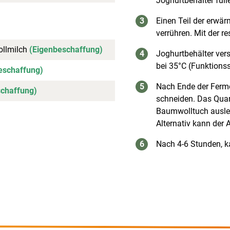
Joghurtbehälter füll
Einen Teil der erwä
verrühren. Mit der 
ollmilch
(Eigenbeschaffung)
Joghurtbehälter vers
bei 35°C (Funktionss
eschaffung)
Nach Ende der Ferme
chaffung)
schneiden. Das Quar
Baumwolltuch ausleg
Alternativ kann der
Nach 4-6 Stunden, k