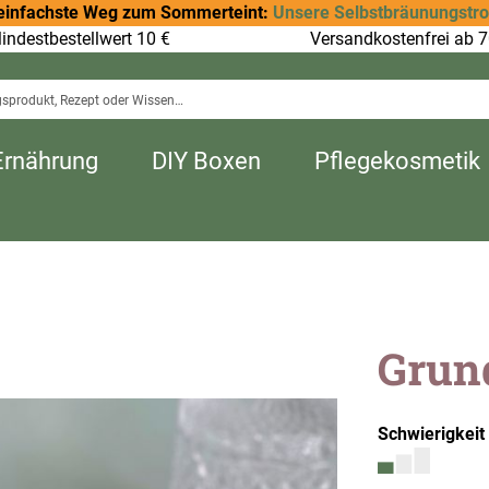
einfachste Weg zum Sommerteint:
Unsere Selbstbräunungstr
indestbestellwert 10 €
Versandkostenfrei ab 7
Ernährung
DIY Boxen
Pflegekosmetik
Grun
Schwierigkeit