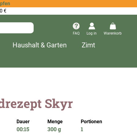
opfen
0 €
FAQ
Log in
Warenkorb
Haushalt & Garten
Zimt
drezept Skyr
Dauer
Menge
Portionen
00:15
300 g
1