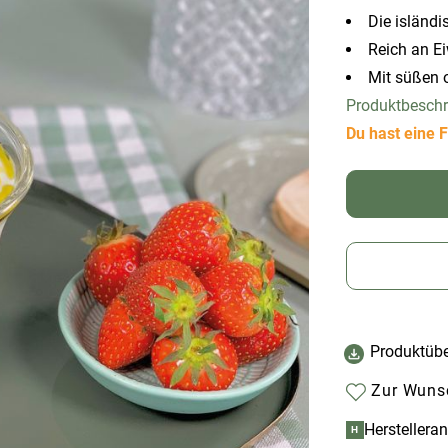
Die isländi
Reich an E
Mit süßen 
Produktbesch
Du hast eine F
Produktübe
Zur Wunsc
Herstellera
H