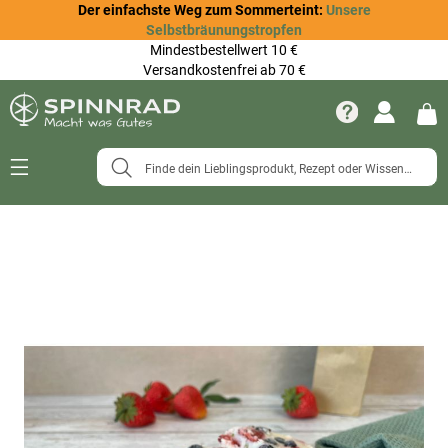
Der einfachste Weg zum Sommerteint:
Unsere
Selbstbräunungstropfen
Mindestbestellwert 10 €
Versandkostenfrei ab 70 €
Navigation
umschalten
Zum
Ende
der
Bildergalerie
springen