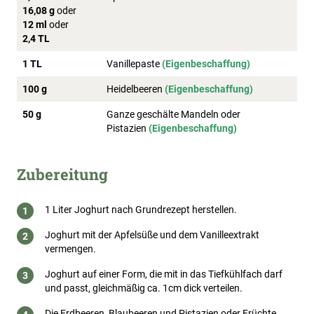
16,08 g
oder
12 ml
oder
2,4 TL
1 TL
Vanillepaste
(Eigenbeschaffung)
100 g
Heidelbeeren
(Eigenbeschaffung)
50 g
Ganze geschälte Mandeln oder
Pistazien
(Eigenbeschaffung)
Zubereitung
1 Liter Joghurt nach Grundrezept herstellen.
Joghurt mit der Apfelsüße und dem Vanilleextrakt
vermengen.
Joghurt auf einer Form, die mit in das Tiefkühlfach darf
und passt, gleichmäßig ca. 1cm dick verteilen.
Die Erdbeeren, Blaubeeren und Pistazien oder Früchte