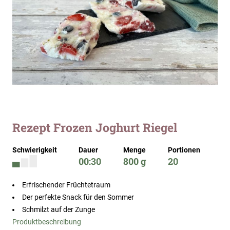
Zum
Rezept Frozen Joghurt Riegel
Anfang
der
Schwierigkeit
Dauer
Menge
Portionen
Bildergalerie
00:30
800 g
20
springen
Erfrischender Früchtetraum
Der perfekte Snack für den Sommer
Schmilzt auf der Zunge
Produktbeschreibung