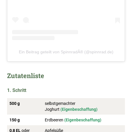
Ein Beitrag geteilt von SpinnradÂ® (@spinnrad.de)
Zutatenliste
1. Schritt
500 g
selbstgemachter
Joghurt
(Eigenbeschaffung)
150 g
Erdbeeren
(Eigenbeschaffung)
0,8 EL
oder
Apfelsüße