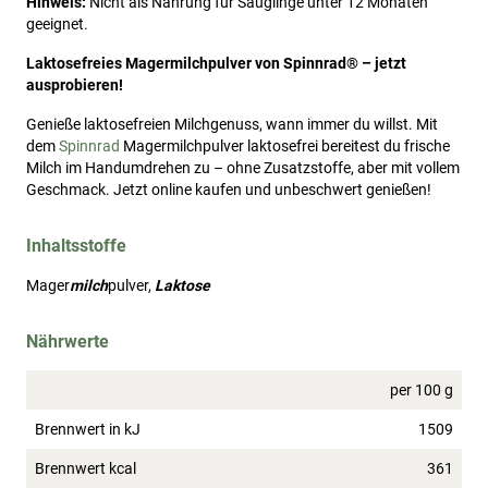
Hinweis:
Nicht als Nahrung für Säuglinge unter 12 Monaten
geeignet.
Laktosefreies Magermilchpulver von Spinnrad® – jetzt
ausprobieren!
Genieße laktosefreien Milchgenuss, wann immer du willst. Mit
dem
Spinnrad
Magermilchpulver laktosefrei bereitest du frische
Milch im Handumdrehen zu – ohne Zusatzstoffe, aber mit vollem
Geschmack. Jetzt online kaufen und unbeschwert genießen!
Inhaltsstoffe
Mager
milch
pulver
,
Laktose
Nährwerte
per 100 g
Brennwert in kJ
1509
Brennwert kcal
361