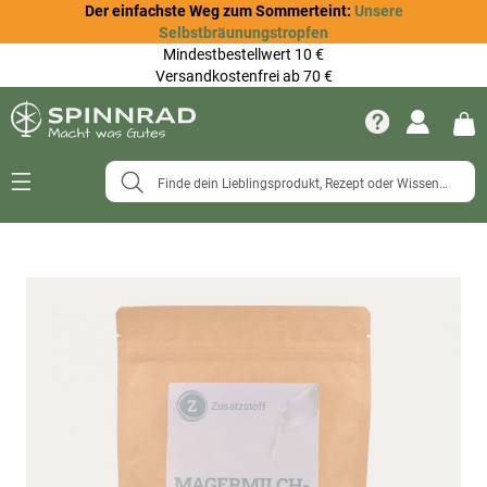
Der einfachste Weg zum Sommerteint:
Unsere
Selbstbräunungstropfen
Mindestbestellwert 10 €
Versandkostenfrei ab 70 €
Navigation
umschalten
Zum
Ende
der
Bildergalerie
springen