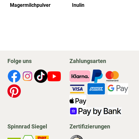
Magermilchpulver
Inulin
Jo
Jo
sc
Folge uns
Zahlungsarten
Spinnrad Siegel
Zertifizierungen