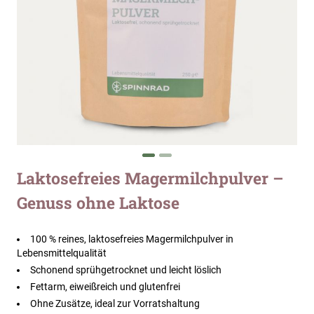
Zum
Laktosefreies Magermilchpulver –
Anfang
Genuss ohne Laktose
der
Bildergalerie
springen
100 % reines, laktosefreies Magermilchpulver in
Lebensmittelqualität
Schonend sprühgetrocknet und leicht löslich
Fettarm, eiweißreich und glutenfrei
Ohne Zusätze, ideal zur Vorratshaltung