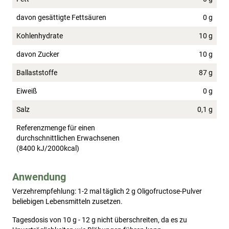
davon gesättigte Fettsäuren
0 g
Kohlenhydrate
10 g
davon Zucker
10 g
Ballaststoffe
87 g
Eiweiß
0 g
Salz
0,1 g
Referenzmenge für einen
durchschnittlichen Erwachsenen
(8400 kJ/2000kcal)
Anwendung
Verzehrempfehlung: 1-2 mal täglich 2 g Oligofructose-Pulver 
beliebigen Lebensmitteln zusetzen.
Tagesdosis von 10 g - 12 g nicht überschreiten, da es zu 