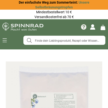
Der einfachste Weg zum Sommerteint:
Unsere
Selbstbräunungstropfen
Mindestbestellwert 10 €
Versandkostenfrei ab 70 €
Navigation
umschalten
Zum
Ende
der
Bildergalerie
springen