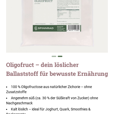
Zum
Oligofruct – dein löslicher
Anfang
Ballaststoff für bewusste Ernährung
der
Bildergalerie
springen
100 % Oligofructose aus natürlicher Zichorie – ohne
Zusatzstoffe
Angenehm süß (ca. 30 % der Süßkraft von Zucker) ohne
Nachgeschmack
Kalt löslich – ideal für Joghurt, Quark, Smoothies &