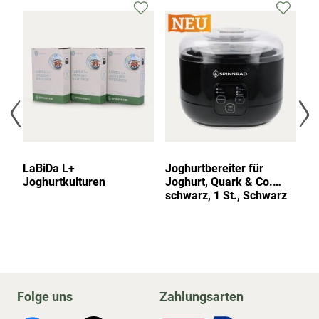
LaBiDa L+
Joghurtbereiter für
Ei
Joghurtkulturen
Joghurt, Quark & Co.
fü
schwarz, 1 St., Schwarz
Be
Folge uns
Zahlungsarten