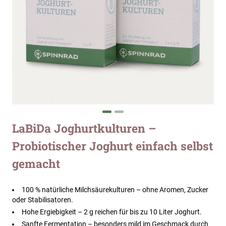
Zum
LaBiDa Joghurtkulturen –
Anfang
Probiotischer Joghurt einfach selbst
der
Bildergalerie
gemacht
springen
100 % natürliche Milchsäurekulturen – ohne Aromen, Zucker
oder Stabilisatoren.
Hohe Ergiebigkeit – 2 g reichen für bis zu 10 Liter Joghurt.
Sanfte Fermentation – besonders mild im Geschmack durch