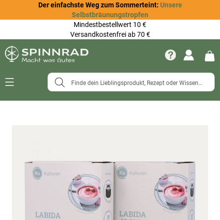
Der einfachste Weg zum Sommerteint:
Unsere
Selbstbräunungstropfen
Mindestbestellwert 10 €
Versandkostenfrei ab 70 €
Navigation
umschalten
Zum
Ende
der
Bildergalerie
springen