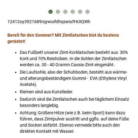
hinzufügen
hinzufügen
hinzufügen
hinzufügen
12412oy3921689rqywuifdhqswiufHUIQWh
Bereit für den Sommer? Mit Zimtlatschen bist du bestens
gerüstet!
Das Fußbett unserer Zimt-Korklatschen besteht aus 30%
Kork und 70% Reishülsen. In die Sohlen der Zimtlatschen
werden ca. 30 - 40 Gramm Cassia-Zimt eingenäht.
Die Laufsohle, also der Schuhboden, besteht aus wärme-
und alterungsbeständigem Gummi - EVA (Ethylene Vinyl
Acetate).
Riemen sind aus Kunstleder.
Dadurch sind die Zimtlatschen auch bei täglichem Einsatz
besonders langlebig.
Achtung: Größere Hitze (wie z.B. beim Sport) kann dazu
führen, dass Zimtpulver austritt und ggfls. auf deine Füße
und Socken abfärbt. Ebenso vermeide bitte auch den
direkten Kontakt mit Wasser.