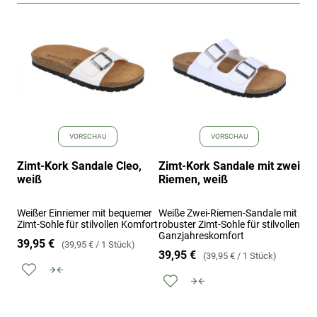
VORSCHAU
VORSCHAU
Zimt-Kork Sandale Cleo,
Zimt-Kork Sandale mit zwei
Zim
weiß
Riemen, weiß
cr
Weißer Einriemer mit bequemer
Weiße Zwei-Riemen-Sandale mit
Cre
Zimt-Sohle für stilvollen Komfort
robuster Zimt-Sohle für stilvollen
mit
Ganzjahreskomfort
tem
39,95 €
39,95 €
/
1 Stück
Eig
39,95 €
39,95 €
/
1 Stück
39,
Zur
Zur
Zur
Zur
Wunschliste
Vergleichsliste
Wunschliste
Vergleichsliste