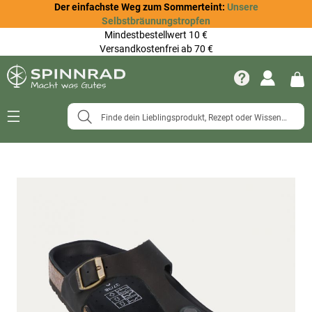
Der einfachste Weg zum Sommerteint:
Unsere
Selbstbräunungstropfen
Mindestbestellwert 10 €
Versandkostenfrei ab 70 €
Navigation
umschalten
Zum
Ende
der
Bildergalerie
springen