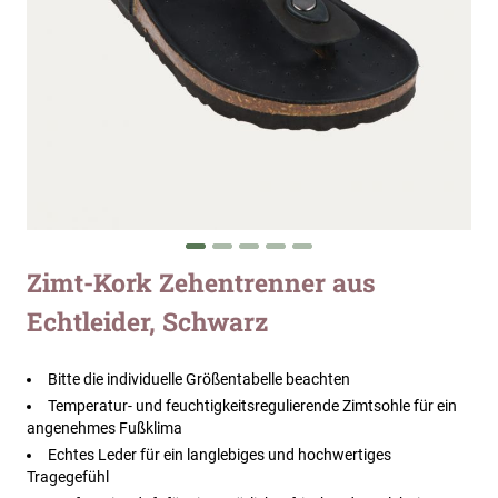
Zum
Zimt-Kork Zehentrenner aus
Anfang
Echtleider, Schwarz
der
Bildergalerie
springen
Bitte die individuelle Größentabelle beachten
Temperatur- und feuchtigkeitsregulierende Zimtsohle für ein
angenehmes Fußklima
Echtes Leder für ein langlebiges und hochwertiges
Tragegefühl