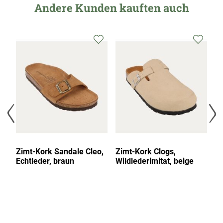
Andere Kunden kauften auch
r,
Zimt-Kork Sandale Cleo,
Zimt-Kork Clogs,
Zi
Echtleder, braun
Wildlederimitat, beige
Ze
d