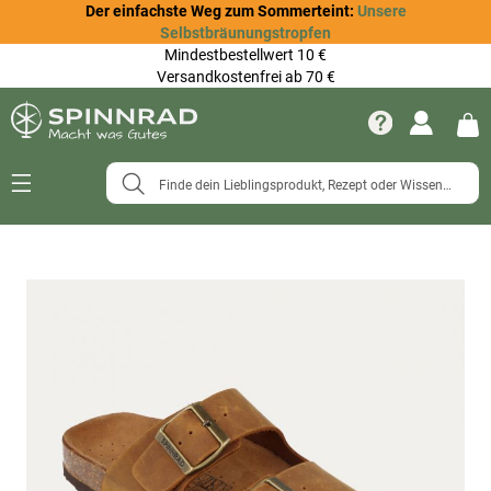
Der einfachste Weg zum Sommerteint:
Unsere
Selbstbräunungstropfen
Mindestbestellwert 10 €
Versandkostenfrei ab 70 €
Navigation
umschalten
Zum
Ende
der
Bildergalerie
springen