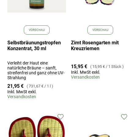
VORSCHAU
VORSCHAU
Selbstbräunungstropfen
Zimt Rosengarten mit
Konzentrat, 30 ml
Kreuzriemen
Verleiht der Haut eine
15,95 €
15,95 €
/
1 Stück
natürliche Bräune – sanft,
Inkl. MwSt exkl.
streifenfrei und ganz ohne UV-
Versandkosten
Strahlung
21,95 €
731,67 €
/
1 l
Inkl. MwSt exkl.
Versandkosten
Zur
Zur
Wunschliste
Wuns