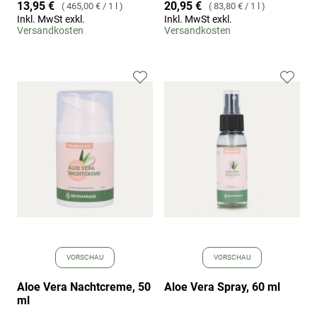
13,95 €
20,95 €
465,00 €
/
1 l
83,80 €
/
1 l
Inkl. MwSt exkl.
Inkl. MwSt exkl.
Versandkosten
Versandkosten
Zur
Zur
Wunschliste
Wuns
hinzufügen
hinz
VORSCHAU
VORSCHAU
Aloe Vera Nachtcreme, 50
Aloe Vera Spray, 60 ml
ml