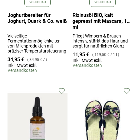
VORSCHAU
VORSCHAU
Joghurtbereiter für
Rizinusöl BIO, kalt
Joghurt, Quark & Co. weiß
gepresst mit Mascara, 100
ml
Vielseitige
Pflegt Wimpern & Brauen
Fermentationmöglichkeiten
intensiv, stärkt das Haar und
von Milchprodukten mit
sorgt für natürlichen Glanz
präziser Temperatursteuerung
11,95 €
119,50 €
/
1 l
34,95 €
34,95 €
/
Inkl. MwSt exkl.
Inkl. MwSt exkl.
Versandkosten
Versandkosten
Zur
Zur
Wunschliste
Wuns
hinzufügen
hinz