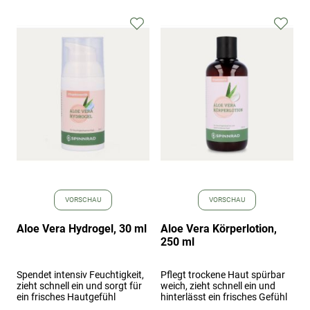
Zur
Zur
Wunschliste
Wuns
hinzufügen
hinz
VORSCHAU
VORSCHAU
Aloe Vera Hydrogel, 30 ml
Aloe Vera Körperlotion,
250 ml
Spendet intensiv Feuchtigkeit,
Pflegt trockene Haut spürbar
zieht schnell ein und sorgt für
weich, zieht schnell ein und
ein frisches Hautgefühl
hinterlässt ein frisches Gefühl