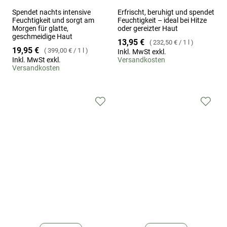
Spendet nachts intensive
Erfrischt, beruhigt und spendet
Feuchtigkeit und sorgt am
Feuchtigkeit – ideal bei Hitze
Morgen für glatte,
oder gereizter Haut
geschmeidige Haut
13,95 €
232,50 €
/
1 l
19,95 €
399,00 €
/
1 l
Inkl. MwSt exkl.
Inkl. MwSt exkl.
Versandkosten
Versandkosten
Zur
Zur
Wunschliste
Wuns
hinzufügen
hinz