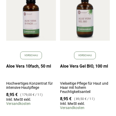
hinzufügen
hinz
VORSCHAU
VORSCHAU
Aloe Vera 10fach, 50 ml
Aloe Vera Gel BIO, 100 ml
Hochwertiges Konzentrat für
Vielseitige Pflege für Haut und
intensive Hautpflege
Haar mit hohem
Feuchtigkeitsanteil
8,95 €
179,00 €
/
1 l
8,95 €
89,50 €
/
1 l
Inkl. MwSt exkl.
Versandkosten
Inkl. MwSt exkl.
Versandkosten