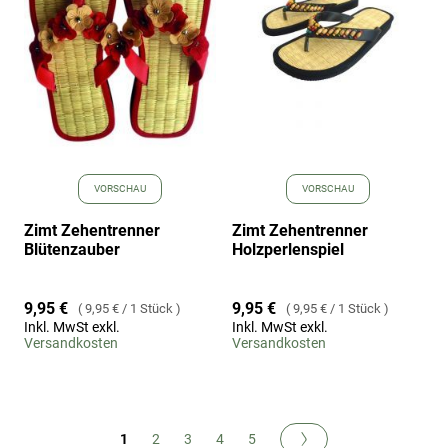
hinzufügen
hinz
VORSCHAU
VORSCHAU
Zimt Zehentrenner
Zimt Zehentrenner
Blütenzauber
Holzperlenspiel
9,95 €
9,95 €
9,95 €
/
1 Stück
9,95 €
/
1 Stück
Inkl. MwSt exkl.
Inkl. MwSt exkl.
Versandkosten
Versandkosten
Seite
Sie lesen gerade Seite
Seite
Seite
Seite
Seite
Seite
Weiter
1
2
3
4
5