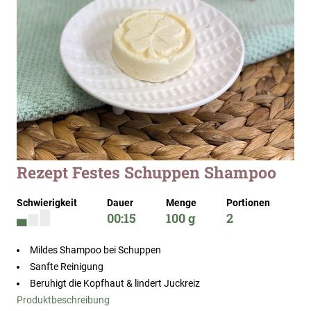
Zum
Rezept Festes Schuppen Shampoo
Anfang
der
Schwierigkeit
Dauer
Menge
Portionen
Bildergalerie
00:15
100 g
2
springen
Mildes Shampoo bei Schuppen
Sanfte Reinigung
Beruhigt die Kopfhaut & lindert Juckreiz
Produktbeschreibung