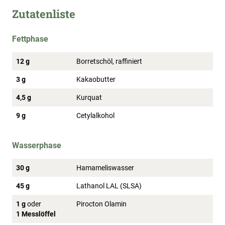
Zutatenliste
Fettphase
12 g
Borretschöl, raffiniert
3 g
Kakaobutter
4,5 g
Kurquat
9 g
Cetylalkohol
Wasserphase
30 g
Hamameliswasser
45 g
Lathanol LAL (SLSA)
1 g
oder
Pirocton Olamin
1 Messlöffel