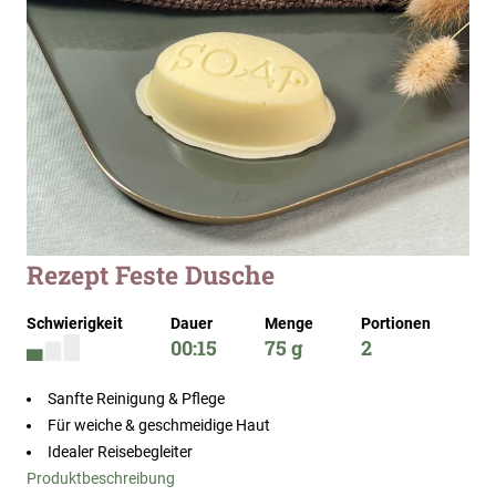
Zum
Rezept Feste Dusche
Anfang
der
Schwierigkeit
Dauer
Menge
Portionen
Bildergalerie
00:15
75 g
2
springen
Sanfte Reinigung & Pflege
Für weiche & geschmeidige Haut
Idealer Reisebegleiter
Produktbeschreibung