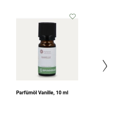
Parfümöl Vanille, 10 ml
Parfümöl Koko