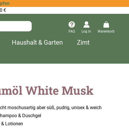
opfen
0 €
FAQ
Log in
Warenkorb
Haushalt & Garten
Zimt
ümöl White Musk
eicht moschusartig aber süß, pudrig, unisex & weich
 Shampoo & Duschgel
 & Lotionen