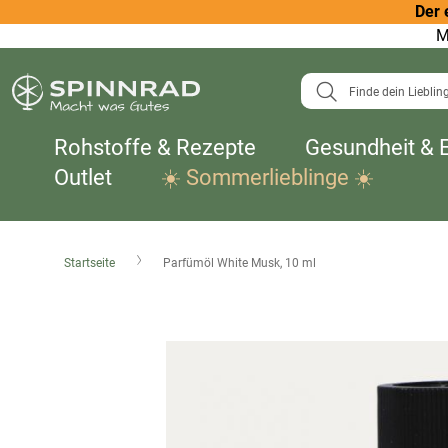
Der 
M
Suche
Rohstoffe & Rezepte
Gesundheit & 
Outlet
☀️ Sommerlieblinge ☀️
Startseite
Parfümöl White Musk, 10 ml
Zum
Ende
der
Bildergalerie
springen