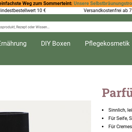
einfachste Weg zum Sommerteint:
Unsere Selbstbräunungstr
indestbestellwert 10 €
Versandkostenfrei ab 7
Ernährung
DIY Boxen
Pflegekosmetik
Parf
Sinnlich, l
Für Seife,
Für Cremes