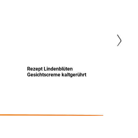
nzufügen
hinzufügen
Rezept Lindenblüten
Rezept 
Gesichtscreme kaltgerührt
Hyaluro
gerührt