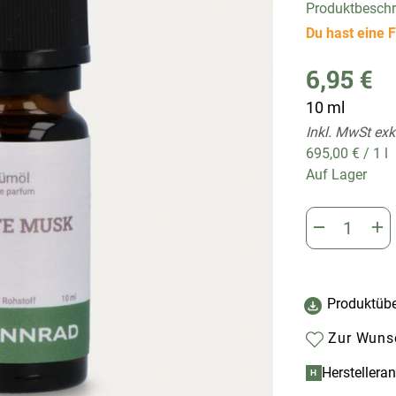
Produktbesch
Du hast eine F
6,95 €
10 ml
Inkl. MwSt exk
695,00 €
/
1 l
Auf Lager
Produktübe
Zur Wunsc
Herstellera
H