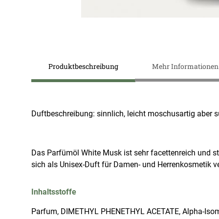
Zum
Anfang
Produktbeschreibung
Mehr Informationen
der
Bildergalerie
springen
Duftbeschreibung: sinnlich, leicht moschusartig aber sü
Das Parfümöl White Musk ist sehr facettenreich und str
sich als Unisex-Duft für Damen- und Herrenkosmetik 
Inhaltsstoffe
Parfum, DIMETHYL PHENETHYL ACETATE, Alpha-Isomethy