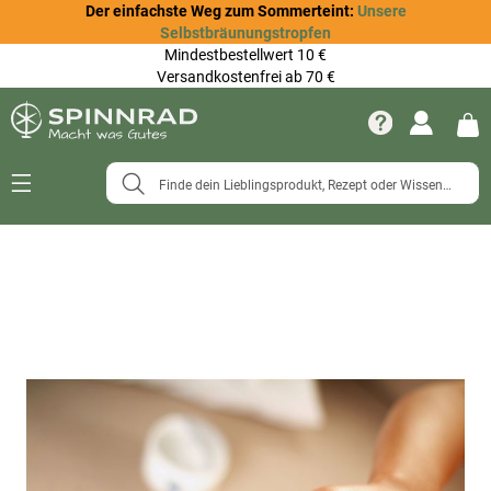
Der einfachste Weg zum Sommerteint:
Unsere
Selbstbräunungstropfen
Mindestbestellwert 10 €
Versandkostenfrei ab 70 €
Navigation
umschalten
Zum
Ende
der
Bildergalerie
springen