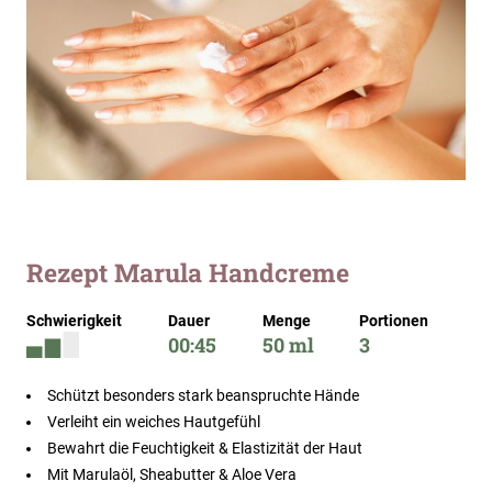
Zum
Rezept Marula Handcreme
Anfang
der
Schwierigkeit
Dauer
Menge
Portionen
Bildergalerie
00:45
50 ml
3
springen
Schützt besonders stark beanspruchte Hände
Verleiht ein weiches Hautgefühl
Bewahrt die Feuchtigkeit & Elastizität der Haut
Mit Marulaöl, Sheabutter & Aloe Vera