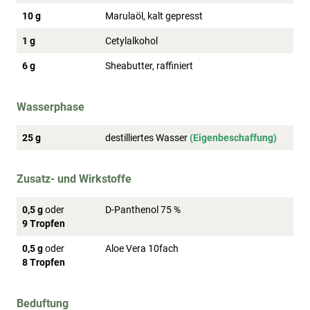
10 g
Marulaöl, kalt gepresst
1 g
Cetylalkohol
6 g
Sheabutter, raffiniert
Wasserphase
25 g
destilliertes Wasser
(Eigenbeschaffung)
Zusatz- und Wirkstoffe
0,5 g
oder
D-Panthenol 75 %
9 Tropfen
0,5 g
oder
Aloe Vera 10fach
8 Tropfen
Beduftung