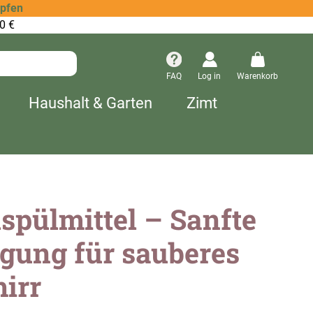
opfen
0 €
FAQ
Log in
Warenkorb
Haushalt & Garten
Zimt
pülmittel – Sanfte
gung für sauberes
irr