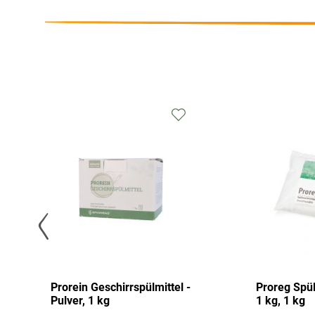
Prorein Geschirrspülmittel -
Proreg Spü
Pulver, 1 kg
1 kg, 1 kg