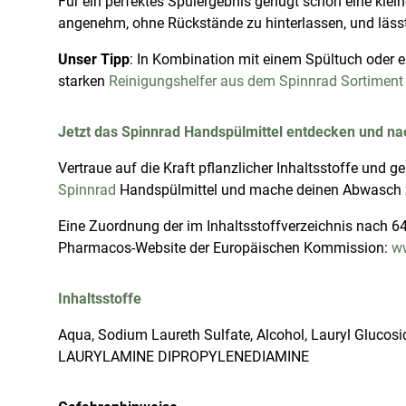
Für ein perfektes Spülergebnis genügt schon eine klei
angenehm, ohne Rückstände zu hinterlassen, und lässt 
Unser Tipp
: In Kombination mit einem Spültuch oder 
starken
Reinigungshelfer aus dem Spinnrad Sortiment
Jetzt das Spinnrad Handspülmittel entdecken und nac
Vertraue auf die Kraft pflanzlicher Inhaltsstoffe und 
Spinnrad
Handspülmittel und mache deinen Abwasch 
Eine Zuordnung der im Inhaltsstoffverzeichnis nach
Pharmacos-Website der Europäischen Kommission:
ww
Inhaltsstoffe
Aqua, Sodium Laureth Sulfate, Alcohol, Lauryl Glucosid
LAURYLAMINE DIPROPYLENEDIAMINE