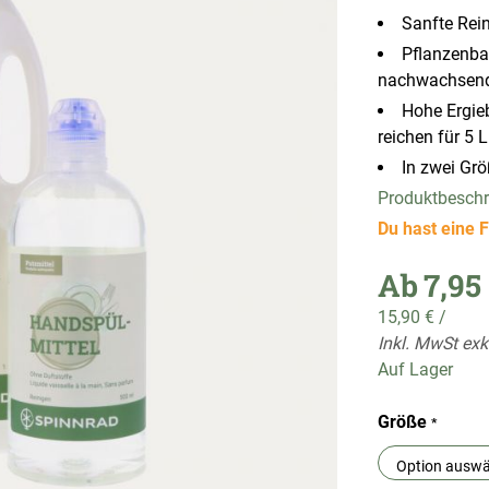
Sanfte Rei
Pflanzenbas
nachwachsend
Hohe Ergie
reichen für 5 
In zwei Größ
Produktbesch
Du hast eine F
Ab
7,95
15,90 €
/
Inkl. MwSt exk
Auf Lager
Größe