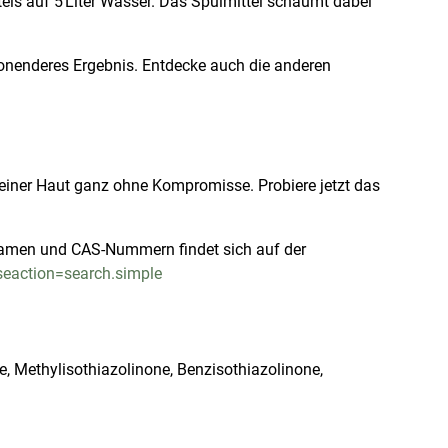
els auf 5 Liter Wasser. Das Spülmittel schäumt dabei
honenderes Ergebnis. Entdecke auch die anderen
 deiner Haut ganz ohne Kompromisse. Probiere jetzt das
Namen und CAS-Nummern findet sich auf der
eaction=search.simple
e, Methylisothiazolinone, Benzisothiazolinone,