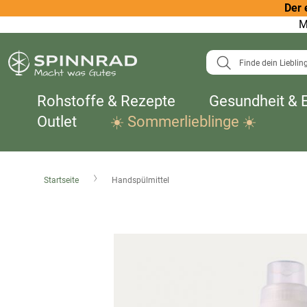
Der 
M
Suche
Rohstoffe & Rezepte
Gesundheit & 
Outlet
☀️ Sommerlieblinge ☀️
Startseite
Handspülmittel
Zum
Ende
der
Bildergalerie
springen