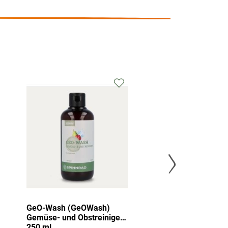
GeO-Wash (GeOWash)
Kalweg Zitron
Gemüse- und Obstreiniger,
Entkalker
250 ml