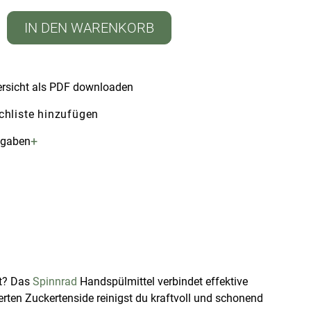
IN DEN WARENKORB
rsicht als PDF downloaden
hliste hinzufügen
+
ngaben
st? Das
Spinnrad
Handspülmittel verbindet effektive
rten Zuckertenside reinigst du kraftvoll und schonend