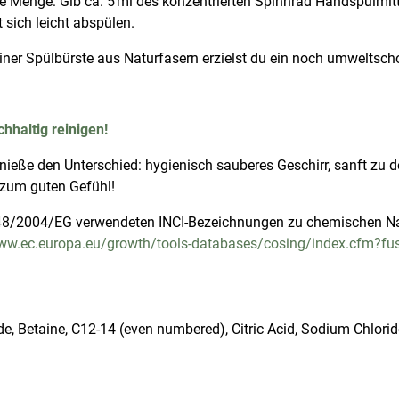
ne Menge: Gib ca. 5 ml des konzentrierten Spinnrad Handspülmitt
sich leicht abspülen.
einer Spülbürste aus Naturfasern erzielst du ein noch umweltsc
hhaltig reinigen!
genieße den Unterschied: hygienisch sauberes Geschirr, sanft zu
zum guten Gefühl!
 648/2004/EG verwendeten INCI-Bezeichnungen zu chemischen 
w.ec.europa.eu/growth/tools-databases/cosing/index.cfm?fus
e, Betaine, C12-14 (even numbered), Citric Acid, Sodium Chlorid