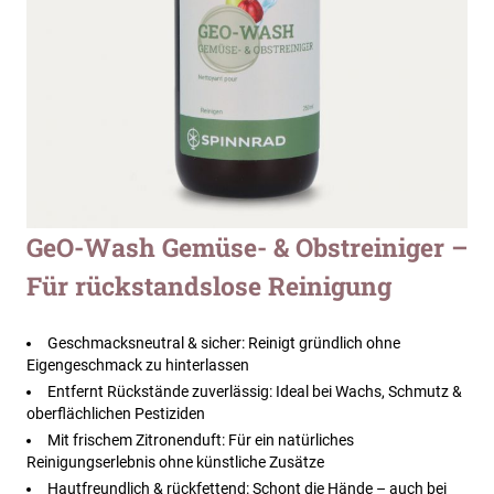
Zum
GeO-Wash Gemüse- & Obstreiniger –
Anfang
Für rückstandslose Reinigung
der
Bildergalerie
springen
Geschmacksneutral & sicher: Reinigt gründlich ohne
Eigengeschmack zu hinterlassen
Entfernt Rückstände zuverlässig: Ideal bei Wachs, Schmutz &
oberflächlichen Pestiziden
Mit frischem Zitronenduft: Für ein natürliches
Reinigungserlebnis ohne künstliche Zusätze
Hautfreundlich & rückfettend: Schont die Hände – auch bei