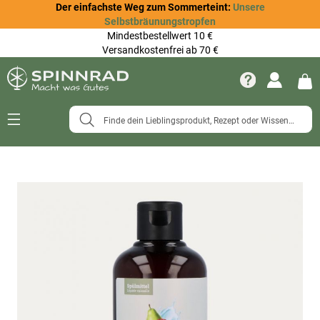
Der einfachste Weg zum Sommerteint:
Unsere
Selbstbräunungstropfen
Mindestbestellwert 10 €
Versandkostenfrei ab 70 €
Navigation
umschalten
Zum
Ende
der
Bildergalerie
springen