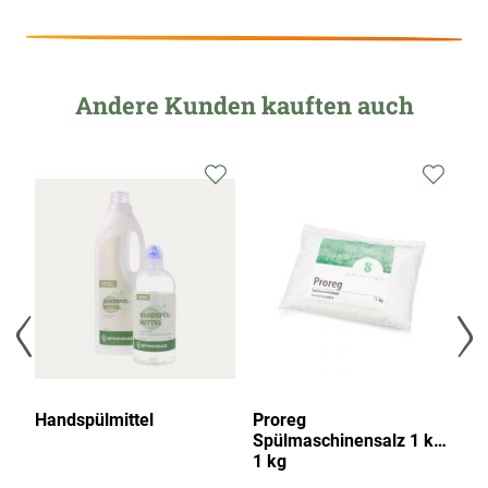
Andere Kunden kauften auch
ose
Handspülmittel
Proreg
Pr
Spülmaschinensalz 1 kg,
Ge
1 kg
Pu