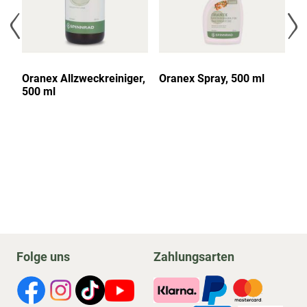
Oranex Allzweckreiniger,
Oranex Spray, 500 ml
O
500 ml
Ge
m
Folge uns
Zahlungsarten