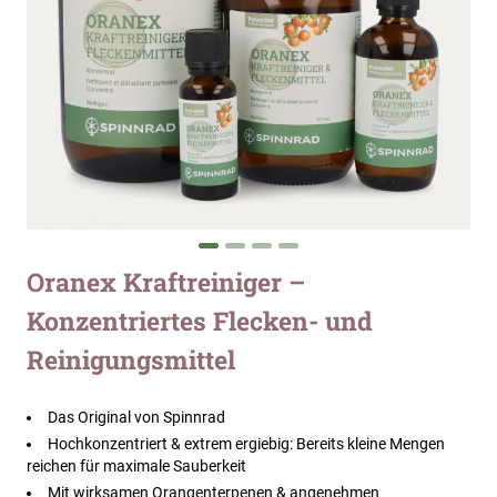
Zum
Oranex Kraftreiniger –
Anfang
Konzentriertes Flecken- und
der
Bildergalerie
Reinigungsmittel
springen
Das Original von Spinnrad
Hochkonzentriert & extrem ergiebig: Bereits kleine Mengen
reichen für maximale Sauberkeit
Mit wirksamen Orangenterpenen & angenehmen