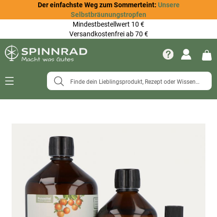
Der einfachste Weg zum Sommerteint:
Unsere
Selbstbräunungstropfen
Mindestbestellwert 10 €
Versandkostenfrei ab 70 €
Navigation
umschalten
Zum
Ende
der
Bildergalerie
springen