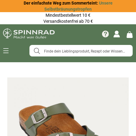
Der einfachste Weg zum Sommerteint:
Unsere
Selbstbräunungstropfen
Mindestbestellwert 10 €
Versandkostenfrei ab 70 €
Navigation
umschalten
Zum
Ende
der
Bildergalerie
springen