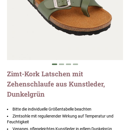
Zum
Zimt-Kork Latschen mit
Anfang
Zehenschlaufe aus Kunstleder,
der
Bildergalerie
Dunkelgrün
springen
Bitte die individuelle Größentabelle beachten
Zimtsohle mit regulierender Wirkung auf Temperatur und
Feuchtigkeit
Veganes, pflegeleichtes Kunstleder in edlem Dunkelgrün