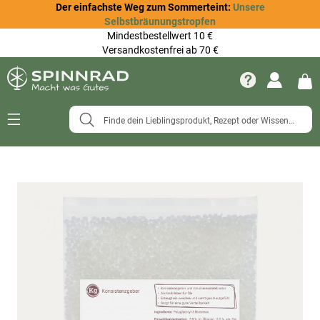
Der einfachste Weg zum Sommerteint:
Unsere
Selbstbräunungstropfen
Mindestbestellwert 10 €
Versandkostenfrei ab 70 €
Navigation
umschalten
Zum
Ende
der
Bildergalerie
springen