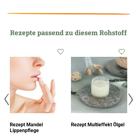
Rezepte passend zu diesem Rohstoff
Zur
Zur
Zur
Wunschliste
Wunschliste
Wunsc
hinzufügen
hinzufügen
hinzu
Rezept Mandel
Rezept Multieffekt Ölgel
Re
Lippenpflege
Öl