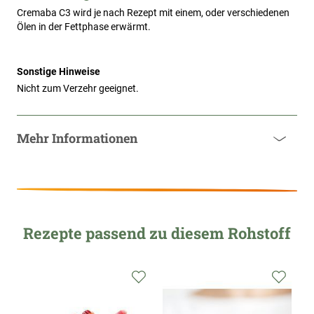
Cremaba C3 wird je nach Rezept mit einem, oder verschiedenen 
Ölen in der Fettphase erwärmt.
Sonstige Hinweise
Nicht zum Verzehr geeignet.
Mehr Informationen
Rezepte passend zu diesem Rohstoff
Zur
Zur
Zur
Wunschliste
Wunschliste
Wunsc