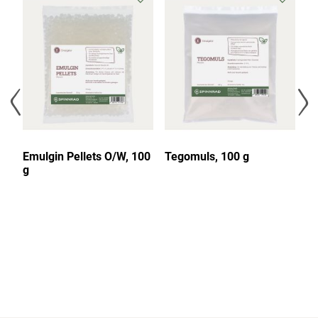
ml
Emulgin Pellets O/W, 100
Tegomuls, 100 g
Em
g