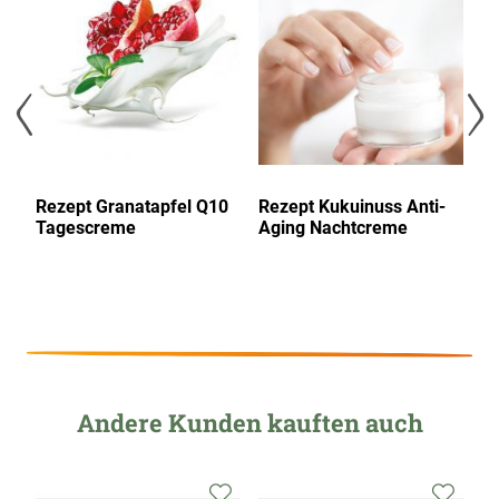
hinzufügen
hinzufügen
hinzu
Rezept Granatapfel Q10
Rezept Kukuinuss Anti-
R
Tagescreme
Aging Nachtcreme
T
Andere Kunden kauften auch