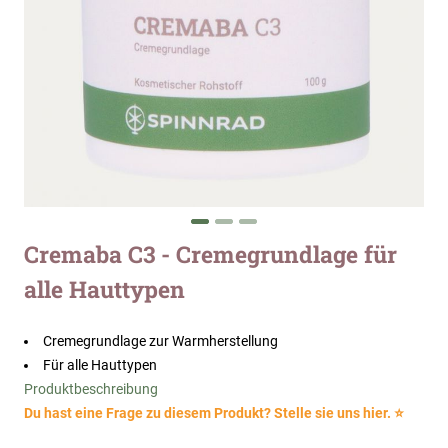
Zum
Cremaba C3 - Cremegrundlage für
Anfang
alle Hauttypen
der
Bildergalerie
springen
Cremegrundlage zur Warmherstellung
Für alle Hauttypen
Produktbeschreibung
Du hast eine Frage zu diesem Produkt? Stelle sie uns hier. ⭐