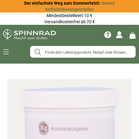
Der einfachste Weg zum Sommerteint:
Unsere
Selbstbräunungstropfen
Mindestbestellwert 10 €
Versandkostenfrei ab 70 €
Navigation
umschalten
Zum
Ende
der
Bildergalerie
springen