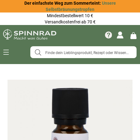
Der einfachste Weg zum Sommerteint:
Unsere
Selbstbräunungstropfen
Mindestbestellwert 10 €
Versandkostenfrei ab 70 €
Navigation
umschalten
Zum
Ende
der
Bildergalerie
springen