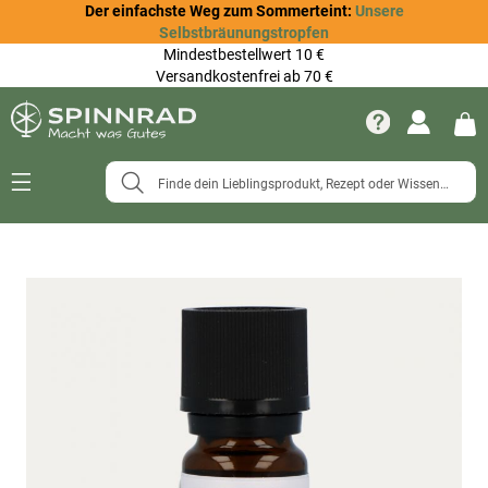
Der einfachste Weg zum Sommerteint:
Unsere
Selbstbräunungstropfen
Mindestbestellwert 10 €
Versandkostenfrei ab 70 €
Navigation
umschalten
Zum
Ende
der
Bildergalerie
springen