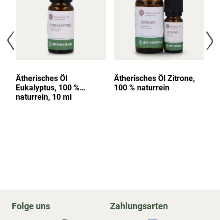
i,
Ätherisches Öl
Ätherisches Öl Zitrone,
Ät
Eukalyptus, 100 %
100 % naturrein
L
naturrein, 10 ml
na
Folge uns
Zahlungsarten