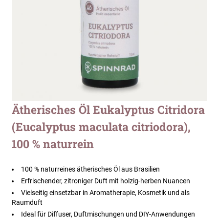
Zum
Ätherisches Öl Eukalyptus Citridora
Anfang
(Eucalyptus maculata citriodora),
der
Bildergalerie
100 % naturrein
springen
100 % naturreines ätherisches Öl aus Brasilien
Erfrischender, zitroniger Duft mit holzig-herben Nuancen
Vielseitig einsetzbar in Aromatherapie, Kosmetik und als
Raumduft
Ideal für Diffuser, Duftmischungen und DIY-Anwendungen