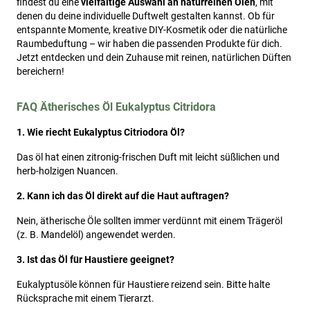
findest du eine
vielfältige Auswahl an naturreinen Ölen
, mit
denen du deine individuelle Duftwelt gestalten kannst. Ob für
entspannte Momente, kreative DIY-Kosmetik oder die natürliche
Raumbeduftung – wir haben die passenden Produkte für dich.
Jetzt entdecken und dein Zuhause mit reinen, natürlichen Düften
bereichern!
FAQ Ätherisches Öl Eukalyptus Citridora
1. Wie riecht Eukalyptus Citriodora Öl?
Das öl hat einen zitronig-frischen Duft mit leicht süßlichen und
herb-holzigen Nuancen.
2. Kann ich das Öl direkt auf die Haut auftragen?
Nein, ätherische Öle sollten immer verdünnt mit einem Trägeröl
(z. B. Mandelöl) angewendet werden.
3. Ist das Öl für Haustiere geeignet?
Eukalyptusöle können für Haustiere reizend sein. Bitte halte
Rücksprache mit einem Tierarzt.