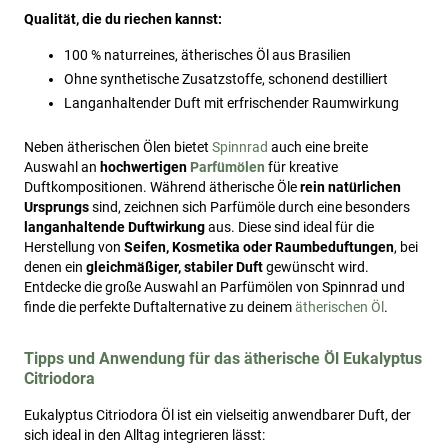
Qualität, die du riechen kannst:
100 % naturreines, ätherisches Öl aus Brasilien
Ohne synthetische Zusatzstoffe, schonend destilliert
Langanhaltender Duft mit erfrischender Raumwirkung
Neben ätherischen Ölen bietet
Spinnrad
auch eine breite
Auswahl an
hochwertigen
Parfümölen
für kreative
Duftkompositionen. Während ätherische Öle
rein natürlichen
Ursprungs
sind, zeichnen sich Parfümöle durch eine besonders
langanhaltende Duftwirkung
aus. Diese sind ideal für die
Herstellung von
Seifen, Kosmetika oder Raumbeduftungen
, bei
denen ein
gleichmäßiger, stabiler Duft
gewünscht wird.
Entdecke die große Auswahl an Parfümölen von Spinnrad und
finde die perfekte Duftalternative zu deinem
ätherischen Öl
.
Tipps und Anwendung für das ätherische Öl Eukalyptus
Citriodora
Eukalyptus Citriodora Öl ist ein vielseitig anwendbarer Duft, der
sich ideal in den Alltag integrieren lässt: