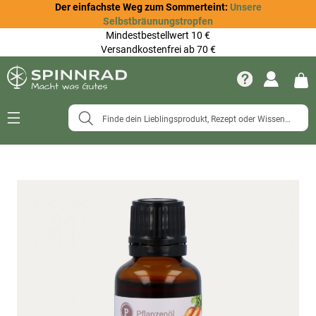
Der einfachste Weg zum Sommerteint:
Unsere
Selbstbräunungstropfen
Mindestbestellwert 10 €
Versandkostenfrei ab 70 €
Navigation
umschalten
Zum
Ende
der
Bildergalerie
springen