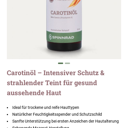
Zum
Carotinöl – Intensiver Schutz &
Anfang
strahlender Teint für gesund
der
Bildergalerie
aussehende Haut
springen
Ideal für trockene und reife Hauttypen
Natürlicher Feuchtigkeitsspender und Schutzschild
Sanfte Unterstützung bei ersten Anzeichen der Hautalterung