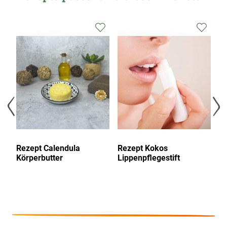
Zur
Zur
Zur
Wunschliste
Wunschliste
Wunsc
hinzufügen
hinzufügen
hinzu
Rezept Calendula
Rezept Kokos
Re
lt
Körperbutter
Lippenpflegestift
Kö