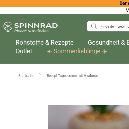
Der 
M
Suche
Rohstoffe & Rezepte
Gesundheit & 
Outlet
☀️ Sommerlieblinge ☀️
Startseite
Rezept Tagescreme mit Hyaluron
Zum
Ende
der
Bildergalerie
springen