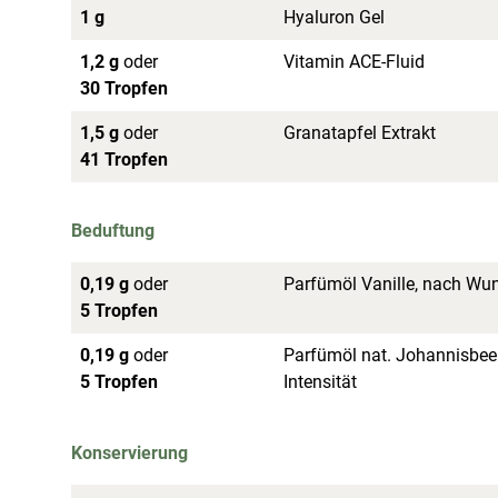
1 g
Hyaluron Gel
1,2 g
oder
Vitamin ACE-Fluid
30 Tropfen
1,5 g
oder
Granatapfel Extrakt
41 Tropfen
Beduftung
0,19 g
oder
Parfümöl Vanille, nach Wun
5 Tropfen
0,19 g
oder
Parfümöl nat. Johannisbee
5 Tropfen
Intensität
Konservierung