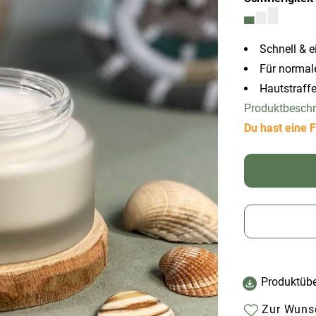
Schnell & e
Für normale
Hautstraffe
Produktbesch
Du hast eine F
Produktübe
Zur Wunsc