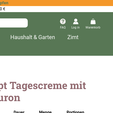
opfen
0 €
FAQ
Log in
Warenkorb
Haushalt & Garten
Zimt
pt Tagescreme mit
uron
Dauer
Menge
Portionen