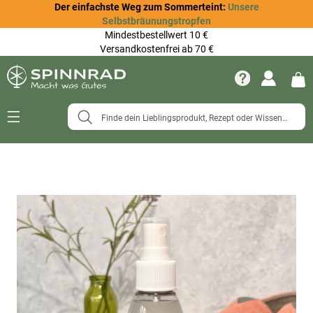
Der einfachste Weg zum Sommerteint:
Unsere
Selbstbräunungstropfen
Mindestbestellwert 10 €
Versandkostenfrei ab 70 €
Navigation
umschalten
Zum
Ende
der
Bildergalerie
springen