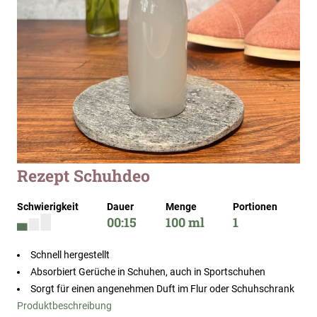
Zum
Rezept Schuhdeo
Anfang
der
Schwierigkeit
Dauer
Menge
Portionen
Bildergalerie
00:15
100 ml
1
springen
Schnell hergestellt
Absorbiert Gerüche in Schuhen, auch in Sportschuhen
Sorgt für einen angenehmen Duft im Flur oder Schuhschrank
Produktbeschreibung