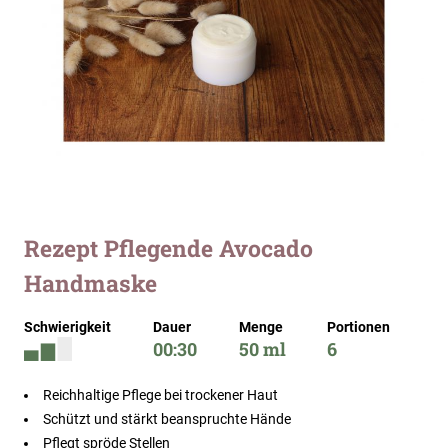
Zum
Rezept Pflegende Avocado
Anfang
Handmaske
der
Bildergalerie
springen
Schwierigkeit
Dauer
Menge
Portionen
00:30
50 ml
6
Reichhaltige Pflege bei trockener Haut
Schützt und stärkt beanspruchte Hände
Pflegt spröde Stellen