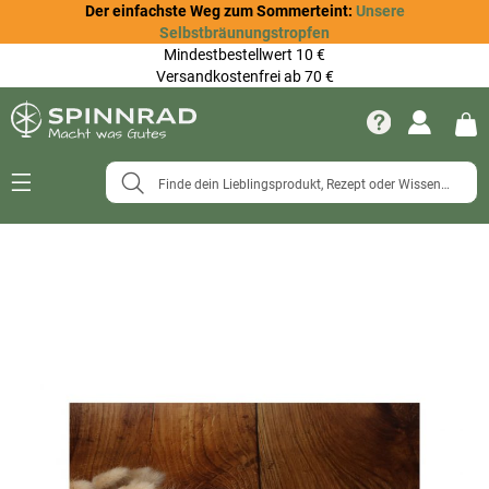
Der einfachste Weg zum Sommerteint:
Unsere
Selbstbräunungstropfen
Mindestbestellwert 10 €
Versandkostenfrei ab 70 €
Navigation
umschalten
Zum
Ende
der
Bildergalerie
springen