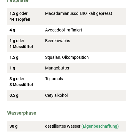
Fettphase
1,5 g
oder
Macadamianussöl BIO, kalt gepresst
44 Tropfen
4 g
Avocadoöl, raffiniert
1 g
oder
Beerenwachs
1 Messlöffel
1,5 g
Squalan, Ölkomposition
1 g
Mangobutter
3 g
oder
Tegomuls
3 Messlöffel
0,5 g
Cetylalkohol
Wasserphase
30 g
destilliertes Wasser
(Eigenbeschaffung)