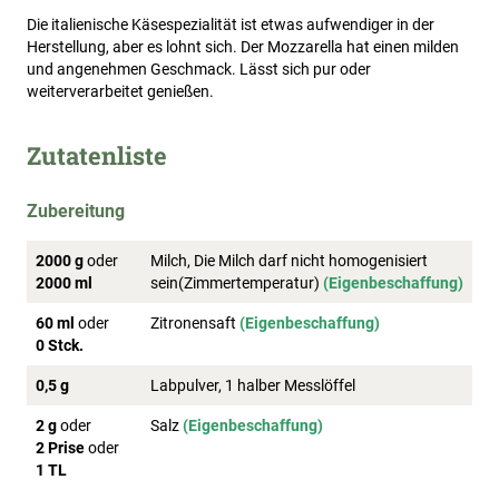
Die italienische Käsespezialität ist etwas aufwendiger in der
Herstellung, aber es lohnt sich. Der Mozzarella hat einen milden
und angenehmen Geschmack. Lässt sich pur oder
weiterverarbeitet genießen.
Zutatenliste
Zubereitung
2000 g
oder
Milch, Die Milch darf nicht homogenisiert
2000 ml
sein(Zimmertemperatur)
(Eigenbeschaffung)
60 ml
oder
Zitronensaft
(Eigenbeschaffung)
0 Stck.
0,5 g
Labpulver, 1 halber Messlöffel
2 g
oder
Salz
(Eigenbeschaffung)
2 Prise
oder
1 TL