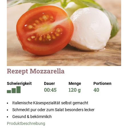
Zum
Rezept Mozzarella
Anfang
der
Schwierigkeit
Dauer
Menge
Portionen
Bildergalerie
00:45
120 g
40
springen
Italienische Käsespezialität selbst gemacht
Schmeckt pur oder zum Salat besonders lecker
Gesund & bekömmlich
Produktbeschreibung