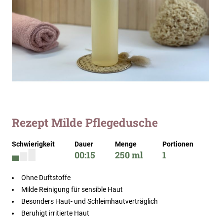
Zum
Rezept Milde Pflegedusche
Anfang
der
Schwierigkeit
Dauer
Menge
Portionen
Bildergalerie
00:15
250 ml
1
springen
Ohne Duftstoffe
Milde Reinigung für sensible Haut
Besonders Haut- und Schleimhautverträglich
Beruhigt irritierte Haut