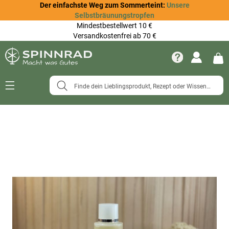
Der einfachste Weg zum Sommerteint:
Unsere
Selbstbräunungstropfen
Mindestbestellwert 10 €
Versandkostenfrei ab 70 €
Navigation
umschalten
Zum
Ende
der
Bildergalerie
springen