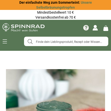
Der einfachste Weg zum Sommerteint:
Unsere
Selbstbräunungstropfen
Mindestbestellwert 10 €
Versandkostenfrei ab 70 €
Navigation
umschalten
Zum
Ende
der
Bildergalerie
springen