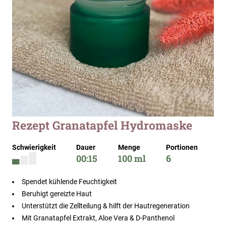
Zum
Rezept Granatapfel Hydromaske
Anfang
der
Schwierigkeit
Dauer
Menge
Portionen
Bildergalerie
00:15
100 ml
6
springen
Spendet kühlende Feuchtigkeit
Beruhigt gereizte Haut
Unterstützt die Zellteilung & hilft der Hautregeneration
Mit Granatapfel Extrakt, Aloe Vera & D-Panthenol