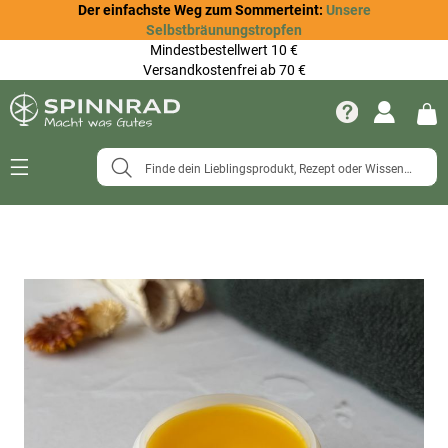
Der einfachste Weg zum Sommerteint:
Unsere
Selbstbräunungstropfen
Mindestbestellwert 10 €
Versandkostenfrei ab 70 €
Navigation
umschalten
Zum
Ende
der
Bildergalerie
springen