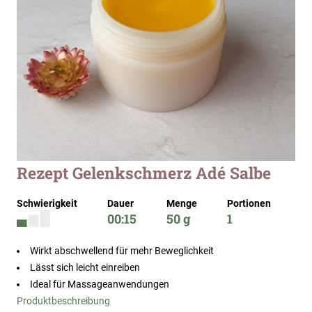
Zum
Rezept Gelenkschmerz Adé Salbe
Anfang
der
Schwierigkeit
Dauer
Menge
Portionen
Bildergalerie
00:15
50 g
1
springen
Wirkt abschwellend für mehr Beweglichkeit
Lässt sich leicht einreiben
Ideal für Massageanwendungen
Produktbeschreibung