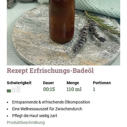
Zum
Rezept Erfrischungs-Badeöl
Anfang
der
Schwierigkeit
Dauer
Menge
Portionen
Bildergalerie
00:15
110 ml
1
springen
Entspannende & erfrischende Ölkomposition
Eine Wellnessauszeit für Zwischendurch
Pflegt die Haut seidig zart
Produktbeschreibung