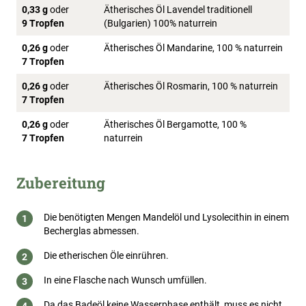
0,33 g
oder
Ätherisches Öl Lavendel traditionell
9 Tropfen
(Bulgarien) 100% naturrein
0,26 g
oder
Ätherisches Öl Mandarine, 100 % naturrein
7 Tropfen
0,26 g
oder
Ätherisches Öl Rosmarin, 100 % naturrein
7 Tropfen
0,26 g
oder
Ätherisches Öl Bergamotte, 100 %
7 Tropfen
naturrein
Zubereitung
Die benötigten Mengen Mandelöl und Lysolecithin in einem
Becherglas abmessen.
Die etherischen Öle einrühren.
In eine Flasche nach Wunsch umfüllen.
Da das Badeöl keine Wasserphase enthält, muss es nicht