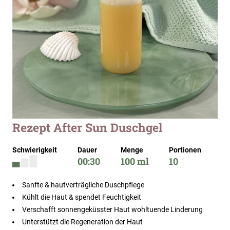
Zum
Rezept After Sun Duschgel
Anfang
der
Schwierigkeit
Dauer
Menge
Portionen
Bildergalerie
00:30
100 ml
10
springen
Sanfte & hautverträgliche Duschpflege
Kühlt die Haut & spendet Feuchtigkeit
Verschafft sonnengeküsster Haut wohltuende Linderung
Unterstützt die Regeneration der Haut