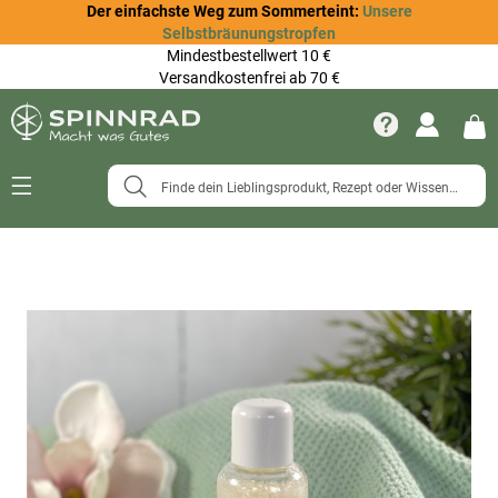
Der einfachste Weg zum Sommerteint:
Unsere
Selbstbräunungstropfen
Mindestbestellwert 10 €
Versandkostenfrei ab 70 €
Navigation
umschalten
Zum
Ende
der
Bildergalerie
springen