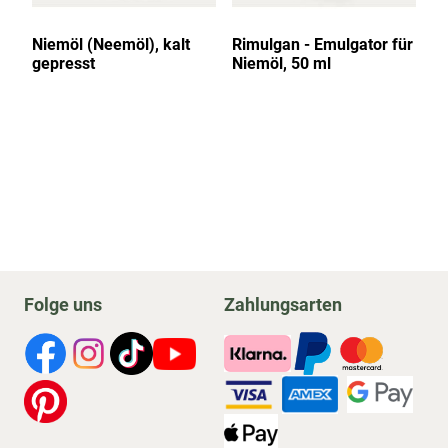
0
Niemöl (Neemöl), kalt
Rimulgan - Emulgator für
N
gepresst
Niemöl, 50 ml
25
Folge uns
Zahlungsarten