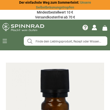
Der einfachste Weg zum Sommerteint:
Unsere
Selbstbräunungstropfen
Mindestbestellwert 10 €
Versandkostenfrei ab 70 €
Navigation
umschalten
Zum
Ende
der
Bildergalerie
springen