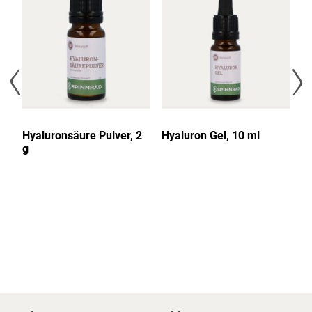
Hyaluronsäure Pulver, 2
Hyaluron Gel, 10 ml
Pa
g