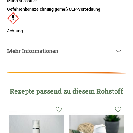
Mund ausspülen.
Gefahrenkennzeichnung gemäß CLP-Verordnung
Achtung
Mehr Informationen
Rezepte passend zu diesem Rohstoff
Zur
Zur
Zur
Wunschliste
Wunschliste
Wunsc
hinzufügen
hinzufügen
hinzu