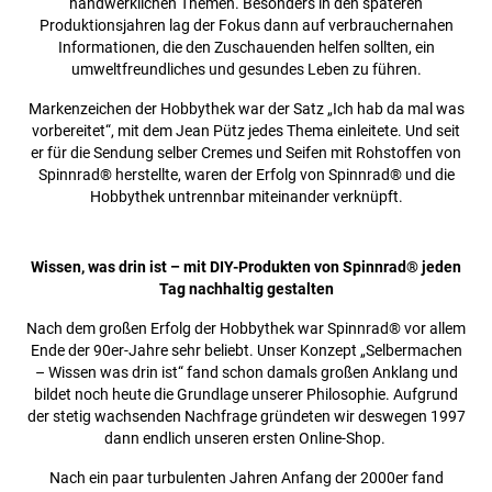
handwerklichen Themen. Besonders in den späteren
Produktionsjahren lag der Fokus dann auf verbrauchernahen
Informationen, die den Zuschauenden helfen sollten, ein
umweltfreundliches und gesundes Leben zu führen.
Markenzeichen der Hobbythek war der Satz „Ich hab da mal was
vorbereitet“, mit dem Jean Pütz jedes Thema einleitete. Und seit
er für die Sendung selber Cremes und Seifen mit Rohstoffen von
Spinnrad® herstellte, waren der Erfolg von Spinnrad® und die
Hobbythek untrennbar miteinander verknüpft.
Wissen, was drin ist – mit DIY-Produkten von Spinnrad® jeden
Tag nachhaltig gestalten
Nach dem großen Erfolg der Hobbythek war Spinnrad® vor allem
Ende der 90er-Jahre sehr beliebt. Unser Konzept „Selbermachen
– Wissen was drin ist“ fand schon damals großen Anklang und
bildet noch heute die Grundlage unserer Philosophie. Aufgrund
der stetig wachsenden Nachfrage gründeten wir deswegen 1997
dann endlich unseren ersten Online-Shop.
Nach ein paar turbulenten Jahren Anfang der 2000er fand