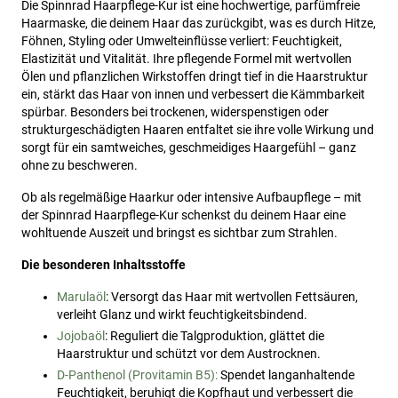
Die Spinnrad Haarpflege-Kur ist eine hochwertige, parfümfreie
Haarmaske, die deinem Haar das zurückgibt, was es durch Hitze,
Föhnen, Styling oder Umwelteinflüsse verliert: Feuchtigkeit,
Elastizität und Vitalität. Ihre pflegende Formel mit wertvollen
Ölen und pflanzlichen Wirkstoffen dringt tief in die Haarstruktur
ein, stärkt das Haar von innen und verbessert die Kämmbarkeit
spürbar. Besonders bei trockenen, widerspenstigen oder
strukturgeschädigten Haaren entfaltet sie ihre volle Wirkung und
sorgt für ein samtweiches, geschmeidiges Haargefühl – ganz
ohne zu beschweren.
Ob als regelmäßige Haarkur oder intensive Aufbaupflege – mit
der Spinnrad Haarpflege-Kur schenkst du deinem Haar eine
wohltuende Auszeit und bringst es sichtbar zum Strahlen.
Die besonderen Inhaltsstoffe
Marulaöl
: Versorgt das Haar mit wertvollen Fettsäuren,
verleiht Glanz und wirkt feuchtigkeitsbindend.
Jojobaöl
: Reguliert die Talgproduktion, glättet die
Haarstruktur und schützt vor dem Austrocknen.
D-Panthenol (Provitamin B5):
Spendet langanhaltende
Feuchtigkeit, beruhigt die Kopfhaut und verbessert die