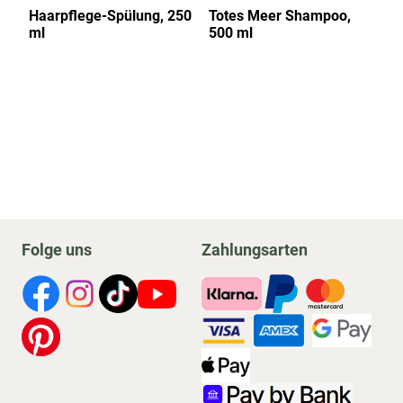
Haarpflege-Spülung, 250
Totes Meer Shampoo,
A
ml
500 ml
5
Folge uns
Zahlungsarten