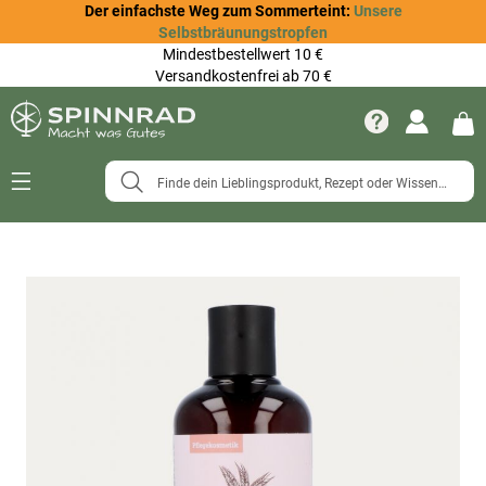
Der einfachste Weg zum Sommerteint:
Unsere
Selbstbräunungstropfen
Mindestbestellwert 10 €
Versandkostenfrei ab 70 €
Navigation
umschalten
Zum
Ende
der
Bildergalerie
springen