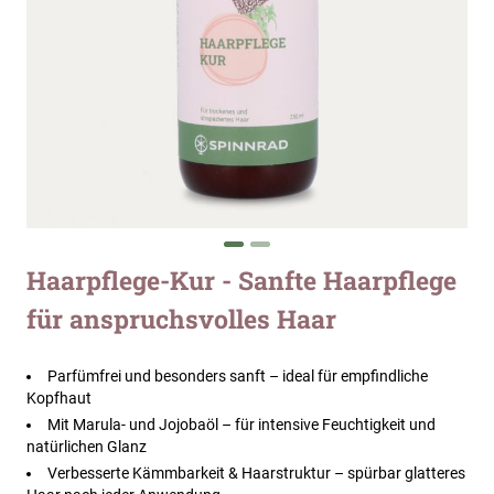
Zum
Haarpflege-Kur - Sanfte Haarpflege
Anfang
für anspruchsvolles Haar
der
Bildergalerie
springen
Parfümfrei und besonders sanft – ideal für empfindliche
Kopfhaut
Mit Marula- und Jojobaöl – für intensive Feuchtigkeit und
natürlichen Glanz
Verbesserte Kämmbarkeit & Haarstruktur – spürbar glatteres