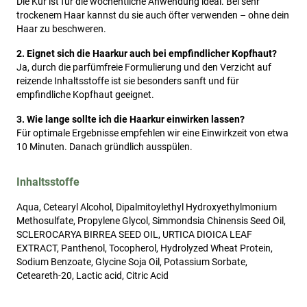
Die Kur ist für die wöchentliche Anwendung ideal. Bei sehr
trockenem Haar kannst du sie auch öfter verwenden – ohne dein
Haar zu beschweren.
2. Eignet sich die Haarkur auch bei empfindlicher Kopfhaut?
Ja, durch die parfümfreie Formulierung und den Verzicht auf
reizende Inhaltsstoffe ist sie besonders sanft und für
empfindliche Kopfhaut geeignet.
3. Wie lange sollte ich die Haarkur einwirken lassen?
Für optimale Ergebnisse empfehlen wir eine Einwirkzeit von etwa
10 Minuten. Danach gründlich ausspülen.
Inhaltsstoffe
Aqua, Cetearyl Alcohol, Dipalmitoylethyl Hydroxyethylmonium
Methosulfate, Propylene Glycol, Simmondsia Chinensis Seed Oil,
SCLEROCARYA BIRREA SEED OIL, URTICA DIOICA LEAF
EXTRACT, Panthenol, Tocopherol, Hydrolyzed Wheat Protein,
Sodium Benzoate, Glycine Soja Oil, Potassium Sorbate,
Ceteareth-20, Lactic acid, Citric Acid