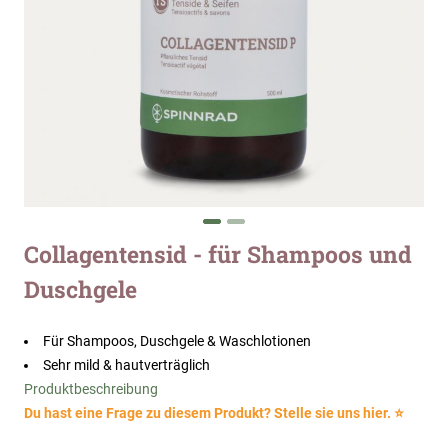
Zum
Collagentensid - für Shampoos und
Anfang
Duschgele
der
Bildergalerie
springen
Für Shampoos, Duschgele & Waschlotionen
Sehr mild & hautverträglich
Produktbeschreibung
Du hast eine Frage zu diesem Produkt? Stelle sie uns hier. ⭐