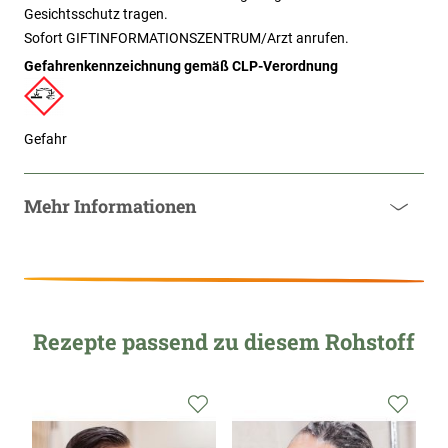
Gesichtsschutz tragen.
Sofort GIFTINFORMATIONSZENTRUM/Arzt anrufen.
Gefahrenkennzeichnung gemäß CLP-Verordnung
Gefahr
Mehr Informationen
Rezepte passend zu diesem Rohstoff
Zur
Zur
Zur
Wunschliste
Wunschliste
Wunsc