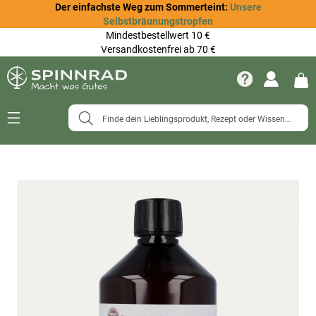
Der einfachste Weg zum Sommerteint:
Unsere
Selbstbräunungstropfen
Mindestbestellwert 10 €
Versandkostenfrei ab 70 €
Navigation
umschalten
Zum
Ende
der
Bildergalerie
springen