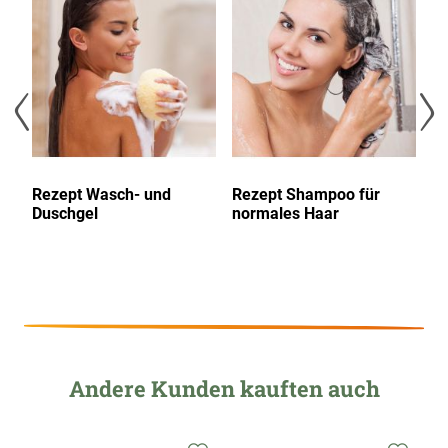
hinzufügen
hinzufügen
hinzu
o
Rezept Wasch- und
Rezept Shampoo für
Re
Duschgel
normales Haar
T
Andere Kunden kauften auch