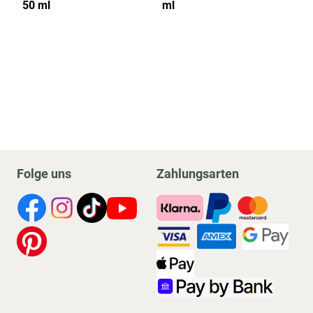
50 ml
ml
2
Folge uns
Zahlungsarten