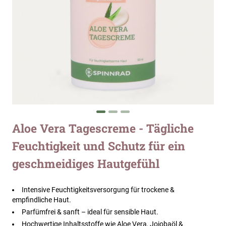
Zum
Aloe Vera Tagescreme - Tägliche
Anfang
Feuchtigkeit und Schutz für ein
der
Bildergalerie
geschmeidiges Hautgefühl
springen
Intensive Feuchtigkeitsversorgung für trockene &
empfindliche Haut.
Parfümfrei & sanft – ideal für sensible Haut.
Hochwertige Inhaltsstoffe wie Aloe Vera, Jojobaöl &