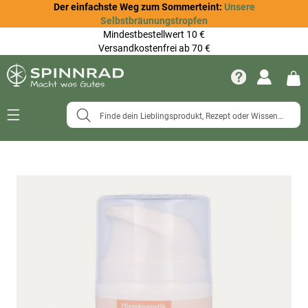
Der einfachste Weg zum Sommerteint:
Unsere
Selbstbräunungstropfen
Mindestbestellwert 10 €
Versandkostenfrei ab 70 €
Navigation
umschalten
Zum
Ende
der
Bildergalerie
springen